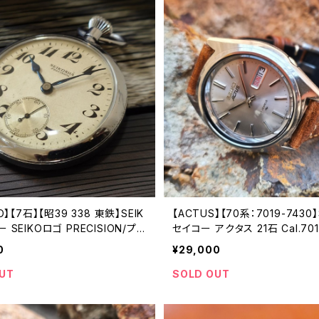
KO】【7石】【昭39 338 東鉄】SEIK
【ACTUS】【70系：7019-7430】
 SEIKOロゴ PRECISION/プレ
セイコー アクタス 21石 Cal.70
 鉄道時計/懐中時計 機械式 手巻
バー 機械式 自動巻き腕時計 
0
¥29,000
963年11月製造された懐中時計
工場/SS 1978年 4月製造 ア
済み クリーニング/ケース磨き/
ウォッチ 中三針 純正ベルト メ
UT
SOLD OUT
み アンティークウォッチ【seik
チ【5ac7019-7430-1】