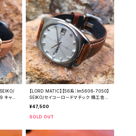
SEIKO/
【LORD MATIC】【56系：lm5606-7050】
19 キャリ
SEIKO/セイコーロードマチック 精工舎諏
精工舎亀戸
訪工場 1968年 6月製造 23石 Cal.5606
¥47,500
ンティーク
機械式 自動巻き腕時計 アンティークウォ
ンズウォッ
ッチ メンズウォッチ【5606-7050-2】
SOLD OUT