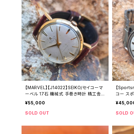
【MARVEL】【J14022】SEIKO/セイコーマ
【Sport
ーベル 17石 機械式 手巻き時計 精工舎
コー スポー
諏訪工場 1956年 11月製造品 オーバーホ
バー 機
¥55,000
¥45,00
ール済み【MVL14022-1-1】
1969年
腕時計（sk
SOLD OUT
SOLD O