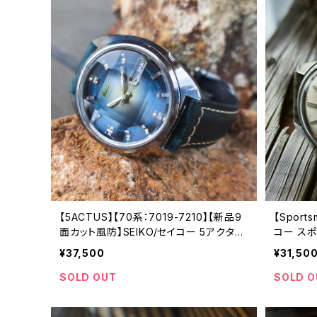
【5ACTUS】【70系：7019-7210】【新品9
【Sport
面カット風防】SEIKO/セイコー 5アクタス
コー スポー
21石 Cal.7019 キャリバー 機械式 自動巻
リバー 
¥37,500
¥31,50
き腕時計 精工舎亀戸工場/SS 1973年 5
場 196
月製造【ac7019-7210-1】
腕時計（sk
SOLD OUT
SOLD O