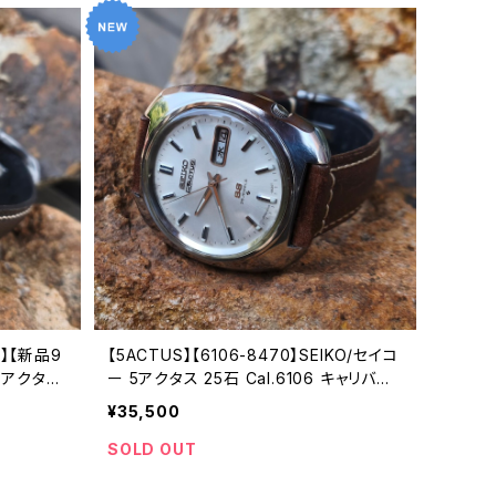
0】【新品9
【5ACTUS】【6106-8470】SEIKO/セイコ
5アクタス
ー 5アクタス 25石 Cal.6106 キャリバー
械式 自動
機械式 自動巻き腕時計 精工舎諏訪工場/
¥35,500
1973年
SS 1969年 9月製造 アンティークウォッ
チ 中三針 純正ベルト メンズウォッチ【5a
SOLD OUT
c6106-8470-1】