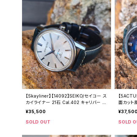
【Skayliner】【14092】SEIKO/セイコー ス
【5ACTU
カイライナー 21石 Cal.402 キャリバー 機
面カット風
械式 手巻き時計 精工舎諏訪工場 1965
21石 C
¥35,500
¥37,50
年 3月製造 アンティークウォッチ 腕時計
き腕時計 
（sｌ14092-4）
月製造【ac
SOLD OUT
SOLD O