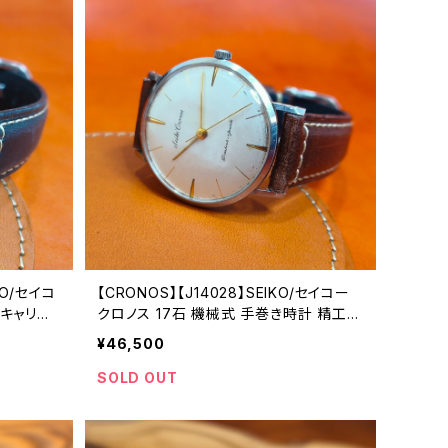
KO/セイコ
【CRONOS】【J14028】SEIKO/セイコー
C キャリバ
クロノス 17石 機械式 手巻き時計 精工舎
工舎諏訪工
亀戸工場 1959年 2月製造 オーバーホー
¥46,500
ティークウォ
ル済み【crsj14028-1】
106-70
SOLD OUT