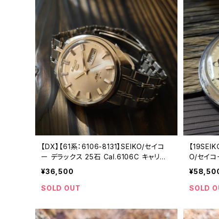
【DX】【61系：6106-8131】SEIKO/セイコ
【19SEI
ー デラックス 25石 Cal.6106C キャリバ
O/セイコー
ー 機械式 自動巻き腕時計 精工舎諏訪工
シジョン
¥36,500
¥58,50
場/SS 1968年 11月製造 アンティークウォ
き時計 1
ッチ 純正ベルト メンズウォッチ【dx6106-
動作確認
SOLD OUT
SOLD O
8131-2】
風防磨き済
o7-10】