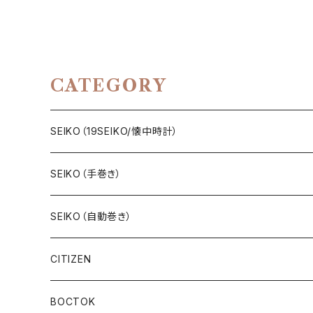
CATEGORY
SEIKO（19SEIKO/懐中時計）
19SEIKO（7石）
SEIKO（手巻き）
19SEIKO（15石）
キングセイコー（KINGSEIKO）
SEIKO（自動巻き）
19SEIKO（21石）
クラウン（CROWN）
5アクタス（5ACTUS）
CITIZEN
その他の懐中時計
クロノス（CRONOS）
5”スポーツ”（5”SPORTS”）
手巻き腕時計
BOCTOK