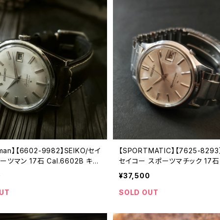
sman】【6602-9982】SEIKO/セイ
【SPORTMATIC】【7625-8293
ツマン 17石 Cal.6602B キャ
セイコー スポーツマチック 17石 C
機械式 手巻き時計 精工舎諏訪工
5 キャリバー 機械式 自動巻き
0
¥37,500
9年 7月製造 アンティークウォッチ
工舎亀戸工場 1968年 9月製造
l6602-9982-2）
ークウォッチ 純正ベルト メンズウ
UT
SOLD OUT
mp7625-8293-1】