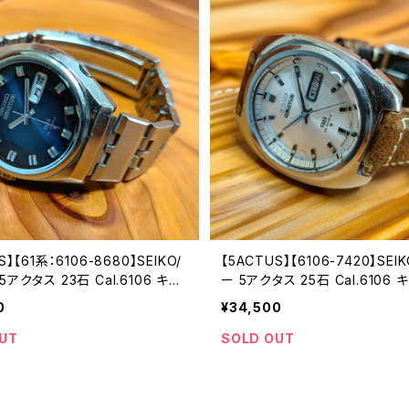
S】【61系：6106-8680】SEIKO/
【5ACTUS】【6106-7420】SEI
アクタス 23石 Cal.6106 キャ
ー 5アクタス 25石 Cal.6106
機械式 自動巻き腕時計 精工舎諏
機械式 自動巻き腕時計 精工舎
0
¥34,500
S 1975年 10月製造 アンティー
SS 1969年 7月製造 アンティ
チ 中三針 純正ベルト メンズウォ
チ 中三針 純正ベルト メンズウォ
UT
SOLD OUT
6106-8680-2】
c6106-7420-4】