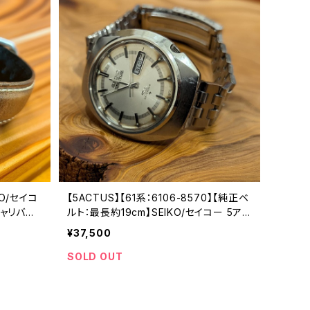
KO/セイコ
【5ACTUS】【61系：6106-8570】【純正ベ
 キャリバー
ルト：最長約19cm】SEIKO/セイコー 5アク
諏訪工場/
タス 25石 Cal.6106C キャリバー 機械式
¥37,500
ークウォッ
自動巻き腕時計 精工舎諏訪工場/SS 197
ッチ【5a
0年 6月製造 アンティークウォッチ 中三
SOLD OUT
針 純正ベルト メンズウォッチ【5ac6106-
8570-1】