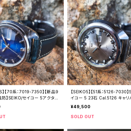
S】【70系：7019-7350】【新品9
【SEIKO5】【51系：5126-7030】
防】SEIKO/セイコー 5アクタス
イコー 5 23石 Cal.5126 キャ
al.7019 キャリバー 機械式 自動巻
式 自動巻き腕時計 第二精工舎
0
¥49,500
精工舎亀戸工場/SS 1975年 1
場/SS 1969年 5月製造【five51
7019-7350-3】
0-1】
UT
SOLD OUT