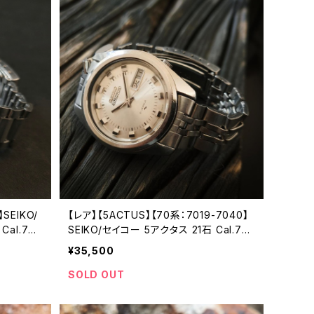
】SEIKO/
【レア】【5ACTUS】【70系：7019-7040】
al.762
SEIKO/セイコー 5アクタス 21石 Cal.701
腕時計 精
9 キャリバー 機械式 自動巻き腕時計 精
¥35,500
 アンティ
工舎亀戸工場/SS 19740年 1月製造【ac
ォッチ【s
7019-7040-1】
SOLD OUT