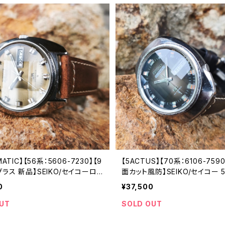
MATIC】【56系：5606-7230】【9
【5ACTUS】【70系：6106-759
ラス 新品】SEIKO/セイコーロ
面カット風防】SEIKO/セイコー 
ク 精工舎諏訪工場 1972年 4
23石 Cal.6106 キャリバー 機
0
¥37,500
5石 機械式 自動巻き腕時計 ア
巻き腕時計 精工舎諏訪工場/SS 
クウォッチ 中三針 メンズウォッチ
7月製造【5ac6106-7590-1】
UT
SOLD OUT
230-1】