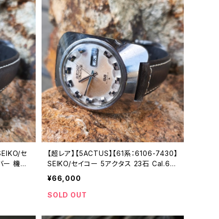
SEIKO/セ
【超レア】【5ACTUS】【61系：6106-7430】
リバー 機械
SEIKO/セイコー 5アクタス 23石 Cal.610
 亀戸工
6C キャリバー 機械式 自動巻き腕時計 精
¥66,000
26-703
工舎諏訪工場/SS 1969年 7月製造 アン
ティークウォッチ 中三針 純正ベルト メン
SOLD OUT
ズウォッチ【5ac6106-7430-1】