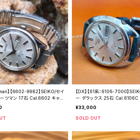
sman】【6602-9982】SEIKO/セイ
【DX】【61系：6106-7000】SEI
ツマン 17石 Cal.6602 キャリ
ー デラックス 25石 Cal.6106
械式 手巻き時計 精工舎諏訪工場
ー 機械式 自動巻き腕時計 精
0
¥33,000
 10月製造 アンティークウォッチ
場/SS 1967年 8月製造 アン
l6602-9982-2）
ッチ 中三針 メンズウォッチ【DX6
UT
SOLD OUT
00-1】