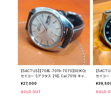
【5ACTUS】【70系：7019-7070】SEIKO/
【5ACTU
セイコー 5アクタス 21石 Cal.7019 キャリ
セイコー 5
バー 機械式 自動巻き腕時計 精工舎亀戸
リバー 
¥27,000
¥39,50
工場/SS 1972年 5月製造 アンティークウ
訪工場/S
ォッチ 中三針 純正ベルト メンズウォッチ
クウォッ
SOLD OUT
SOLD O
【5ac7019-7070-5】
ッチ【5ac