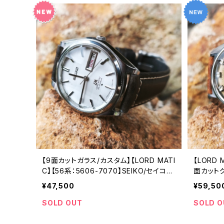
【9面カットガラス/カスタム】【LORD MATI
【LORD 
C】【56系：5606-7070】SEIKO/セイコー
面カットグ
ロードマチック 23石 Cal.5606 キャリバ
ードマチッ
¥47,500
¥59,50
ー 機械式 自動巻き腕時計 精工舎諏訪工
月製造 2
場 1969年 3月製造 アンティークウォッチ
ンティー
SOLD OUT
SOLD O
中三針 レザーベルト メンズウォッチ【560
【5606-7
6-7070-4】