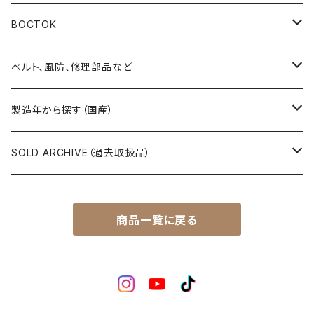
その他の懐中時計
クロノス（CRONOS）
5”スポーツ”（5”SPORTS”）
手巻き腕時計
BOCTOK
スカイライナー（SKYLINER）
5デラックス（DX）
自動巻き腕時計
Amphibia/アンフィビア
ベルト、風防、修理部品など
スポーツマン（SPORTSMAN）
スポーツマチック（SPORTSMATIC）
Komandirskie/コマンダスキー
ステンレスベルト
製造年から探す（国産）
チャンピオン（CHAMPION）
セイコーマチック（SEIKOMATIC）
Komandirskie Jr/コマンダスキージュニア
風防（修理、交換用）
1940年代
SOLD ARCHIVE（過去取扱品）
マーベル（MARVEL）
ロードマチック（LORDMATIC）
その他
その他、修理用部品
1950年代
SEIKO
商品一覧に戻る
ユニーク（UNIQUE）
プレスマチック（PRESSMATIC）
1960年代
CITIZEN
1960年～1964年製
ライナー（LINER）
1970年代
BOCTOK