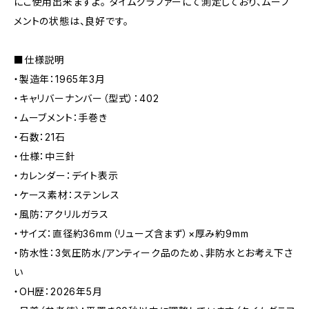
にご使用出来ますよ。 タイムグラファーにて測定しており、ムーブ
メントの状態は、良好です。
■仕様説明
・製造年：1965年3月
・キャリバーナンバー（型式）：402
・ムーブメント：手巻き
・石数：21石
・仕様：中三針
・カレンダー：デイト表示
・ケース素材：ステンレス
・風防：アクリルガラス
・サイズ：直径約36mm（リューズ含まず）×厚み約9mm
・防水性：3気圧防水/アンティーク品のため、非防水とお考え下さ
い
・OH歴：2026年5月