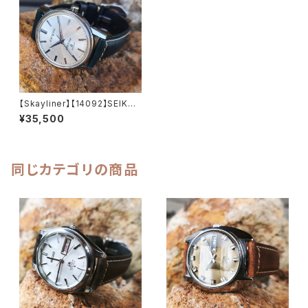
【Skayliner】【14092】SEIKO/
セイコー スカイライナー 21石
¥35,500
Cal.402 キャリバー 機械式 手
巻き時計 精工舎諏訪工場 1965
年 3月製造 アンティークウォッ
チ 腕時計（sｌ14092-4）
同じカテゴリの商品