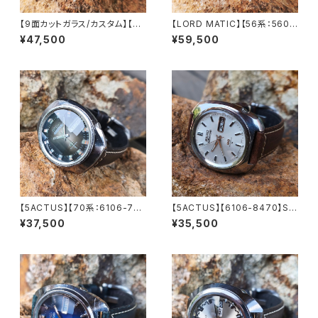
【9面カットガラス/カスタム】【LO
【LORD MATIC】【56系：5606
RD MATIC】【56系：5606-70
-7230】【9面カットグラス 新
¥47,500
¥59,500
70】SEIKO/セイコーロードマチ
品】SEIKO/セイコーロードマチ
ック 23石 Cal.5606 キャリバ
ック 精工舎諏訪工場 1972年 4
ー 機械式 自動巻き腕時計 精工
月製造 25石 機械式 自動巻き
舎諏訪工場 1969年 3月製造
腕時計 アンティークウォッチ 中
アンティークウォッチ 中三針 レ
三針 メンズウォッチ【5606-72
ザーベルト メンズウォッチ【560
30-1】
6-7070-4】
【5ACTUS】【70系：6106-759
【5ACTUS】【6106-8470】SEI
0】【新品9面カット風防】SEIK
KO/セイコー 5アクタス 25石 C
¥37,500
¥35,500
O/セイコー 5アクタス 23石 Ca
al.6106 キャリバー 機械式 自
l.6106 キャリバー 機械式 自動
動巻き腕時計 精工舎諏訪工場/
巻き腕時計 精工舎諏訪工場/SS
SS 1969年 9月製造 アンティ
1973年 7月製造【5ac6106-7
ークウォッチ 中三針 純正ベルト
590-1】
メンズウォッチ【5ac6106-847
0-1】