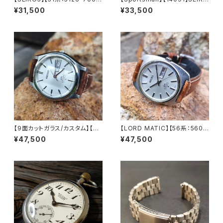
0】SEIKO/セイコー 5 23石 Ca
O/セイコー スポーツマンセブン
¥31,500
¥33,500
l.5126 キャリバー 機械式 自動
ティーン 17石 Cal.4361 キャリ
巻き腕時計 第二精工舎 亀戸工
バー 機械式 手巻き時計 精工舎
場/SS 1968年 4月製造【five5
諏訪工場 1964年 4月製造 ア
126-7000-1】
ンティークウォッチ 腕時計（sp
m14091-1）
【9面カットガラス/カスタム】【LO
【LORD MATIC】【56系：5606
RD MATIC】【56系：5606-70
-7130】SEIKO/セイコーロード
¥47,500
¥47,500
70】SEIKO/セイコーロードマチ
マチック 23石 Cal.5606 キャ
ック 23石 Cal.5606 キャリバ
リバー 機械式 自動巻き腕時計
ー 機械式 自動巻き腕時計 精工
精工舎諏訪工場 1970年 6月製
舎諏訪工場 1970年 4月製造
造製造 アンティークウォッチ 中
アンティークウォッチ 中三針 レ
三針 レザーベルト メンズウォッ
ザーベルト メンズウォッチ【560
チ【lm5606-7130-1】
6-7070-4】