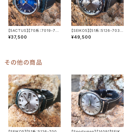
【5ACTUS】【70系：7019-735
【SEIKO5】【51系：5126-703
0】【新品9面カット風防】SEIK
0】SEIKO/セイコー 5 23石 Ca
¥37,500
¥49,500
O/セイコー 5アクタス 21石 Ca
l.5126 キャリバー 機械式 自動
l.7019 キャリバー 機械式 自動
巻き腕時計 第二精工舎 亀戸工
巻き腕時計 精工舎亀戸工場/SS
場/SS 1969年 5月製造【five5
1975年 1月製造【ac7019-73
126-7030-1】
50-3】
その他の商品
【SEIKO5】【51系：5126-700
【Sportsman】【14091】SEIK