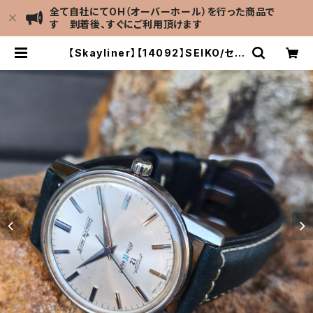
全て自社にてOH（オーバーホール）を行った商品で
す 到着後、すぐにご利用頂けます
【Skayliner】【14092】SEIKO/セイ
コー スカイライナー 21石 Cal.402
キャリバー 機械式 手巻き時計 精工舎
諏訪工場 1965年 3月製造 アンティ
ークウォッチ 腕時計（sｌ14092-4）
| LEVEL7 Antique Watch館