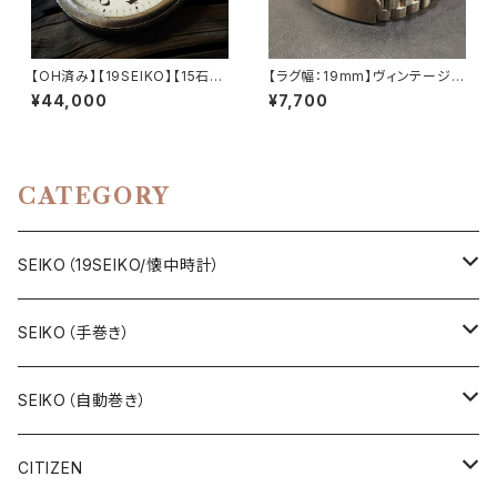
【OH済み】【19SEIKO】【15石】S
【ラグ幅：19mm】ヴィンテージS
EIKO/セイコー SEIKOロゴ PR
EIKO（5ACTUS、5SPORTS、5
¥44,000
¥7,700
ECISION/プレシジョン 鉄道時
デラックス、ファイブなどに対応）
計/懐中時計 15石 機械式 手巻
316Lステンレス製 替えベルト
き時計 1967年9月製造品 動作
シンプルな三連ブレスレット【LV
確認済み アンティークウォッチ 1
-SJH319Y】
9seiko【seiko15-17】
CATEGORY
SEIKO（19SEIKO/懐中時計）
19SEIKO（7石）
SEIKO（手巻き）
19SEIKO（15石）
キングセイコー（KINGSEIKO）
SEIKO（自動巻き）
19SEIKO（21石）
クラウン（CROWN）
5アクタス（5ACTUS）
CITIZEN