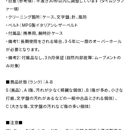
・日差（参考値）：平置き30秒以内に調整しています（タイムグラフ
ァー値）
・クリーニング箇所：ケース、文字盤、針、風防
・ベルト：MPG製イタリアンレザーベルト
・付属品：携帯用、腕時計ケース
・備考1：長期使用をされる場合、3-5年に一度のオーバーホール
が必要となります。
・備考2：付属品なし、3カ月保証（自然内部故障：ムーブメントの
み対象）
■商品状態（ランク）：A-B
S（美品）、A（傷、汚れが少なく綺麗な個体）、B（傷が多め、小さな
打痕、文字盤の汚れがあるなどの一般中古品とされる個体）、
C（大きな傷、文字盤の汚れなど傷の多い個体）
■注意■