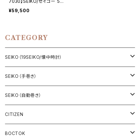
7030】SEIKO/セイコー 5 2
7石 Hi-Beat/ハイビート C
¥59,500
al.5146 キャリバー 機械式
自動巻き腕時計 第二精工
舎 亀戸工場/SS 1969年 1
0月製造【pre5146-7030-
CATEGORY
1】
SEIKO（19SEIKO/懐中時計）
19SEIKO（7石）
SEIKO（手巻き）
19SEIKO（15石）
キングセイコー（KINGSEIKO）
SEIKO（自動巻き）
19SEIKO（21石）
クラウン（CROWN）
5アクタス（5ACTUS）
CITIZEN
その他の懐中時計
クロノス（CRONOS）
5”スポーツ”（5”SPORTS”）
手巻き腕時計
BOCTOK