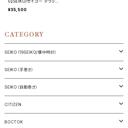
0】SEIKO/セイコー デラッ
クス 25石 Cal.6106A キャ
¥35,500
リバー 機械式 自動巻き腕
時計 精工舎諏訪工場/SS 1
968年 9月製造 アンティー
クウォッチ 中三針 純正ベル
CATEGORY
ト メンズウォッチ【dx6106-
7050-1】
SEIKO（19SEIKO/懐中時計）
19SEIKO（7石）
SEIKO（手巻き）
19SEIKO（15石）
キングセイコー（KINGSEIKO）
SEIKO（自動巻き）
19SEIKO（21石）
クラウン（CROWN）
5アクタス（5ACTUS）
CITIZEN
その他の懐中時計
クロノス（CRONOS）
5”スポーツ”（5”SPORTS”）
手巻き腕時計
BOCTOK