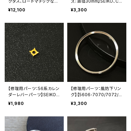
クタス、ロードマチックなど
ズ：直径30mm】SEIKO、CI
に対応】SEIKO （セイコー）
TIZENなど、修理、交換用風
¥12,100
¥3,300
70系＆61系＆56系 交換用
防 直径30mm フラット風
風防 直径30mm×厚さ3.0m
防/サファイアクリスタル LE
m 9面カットガラス風防/ミ
VEL7
ネラルガラス LEVEL7
【修理用パーツ：56系カレン
【修理用パーツ：風防下リン
ダーレバーパーツ】SEIKO
グ】【5606-7070/7072/7
（セイコー）56系 LOAD MA
140に対応】SEIKO （セイコ
¥1,980
¥3,300
TIC/KING SEIKO ロードマ
ー）56系 LOAD MATIC/ロ
チック/キングセイコー LEV
ードマチック LEVEL7
EL7