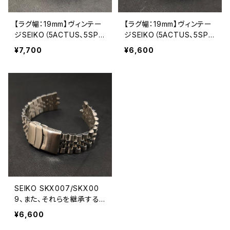
【ラグ幅：19mm】ヴィンテー
【ラグ幅：19mm】ヴィンテー
ジSEIKO（5ACTUS、5SPO
ジSEIKO（5ACTUS、5SPO
RTS、5デラックス、ファイブ
RTS、5デラックス、ファイブ
¥7,700
¥6,600
などに対応） 316Lステンレ
など）など、ラグ幅19mm、弓
ス製 替えベルト シンプルな
カン式の腕時計に対応 ステ
三連ブレスレット【LV-SJH3
ンレス製 替えベルト OYST
19Y】
ER/オイスタースタイル
SEIKO SKX007/SKX00
9、また、それらを継承する
モデルのステンレス製 替え
¥6,600
ベルト JUBILEE/ジュビリー