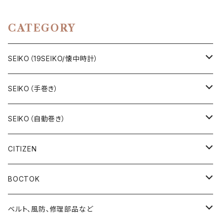
スタイル
CATEGORY
SEIKO（19SEIKO/懐中時計）
19SEIKO（7石）
SEIKO（手巻き）
19SEIKO（15石）
キングセイコー（KINGSEIKO）
SEIKO（自動巻き）
19SEIKO（21石）
クラウン（CROWN）
5アクタス（5ACTUS）
CITIZEN
その他の懐中時計
クロノス（CRONOS）
5”スポーツ”（5”SPORTS”）
手巻き腕時計
BOCTOK
スカイライナー（SKYLINER）
5デラックス（DX）
自動巻き腕時計
Amphibia/アンフィビア
ベルト、風防、修理部品など