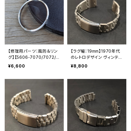
【修理用パーツ：風防＆リン
【ラグ幅：19mm】1970年代
グ】【5606-7070/7072/7
のレトロデザイン ヴィンテ
140に対応】SEIKO （セイコ
ージSEIKO（5ACTUS、5S
¥6,600
¥8,800
ー）56系 LOAD MATIC/ロ
PORTS、5デラックス、ファ
ードマチック 交換用風防
イブなどに対応） 316Lステ
直径30mm×厚さ1.2mm フ
ンレス製 替えベルト
ラット風防/サファイアクリス
タル LEVEL7