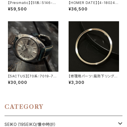
【Presmatic】【51系：5146-70
【HOMER DATE】【4-180241-
30】SEIKO/セイコー 5 27石 H
YD】CITIZEN/シチズン ホーマ
¥59,500
¥36,500
i-Beat/ハイビート Cal.5146
ー 17石 機械式 手巻き時計 19
キャリバー 機械式 自動巻き腕
70年製造 アンティークウォッチ
時計 第二精工舎 亀戸工場/SS
腕時計【4-180241-yd】
1969年 10月製造【pre5146-7
030-1】
【5ACTUS】【70系：7019-707
【修理用パーツ：風防下リング】
0】SEIKO/セイコー 5アクタス 2
【5606-7070/7072/7140に
¥30,000
¥3,300
1石 Cal.7019 キャリバー 機械
対応】SEIKO （セイコー）56系
式 自動巻き腕時計 精工舎亀戸
LOAD MATIC/ロードマチック
工場/SS 1970年 10月製造 ア
LEVEL7
ンティークウォッチ 中三針 純正
ベルト メンズウォッチ【5ac701
CATEGORY
9-7080-1】
SEIKO（19SEIKO/懐中時計）