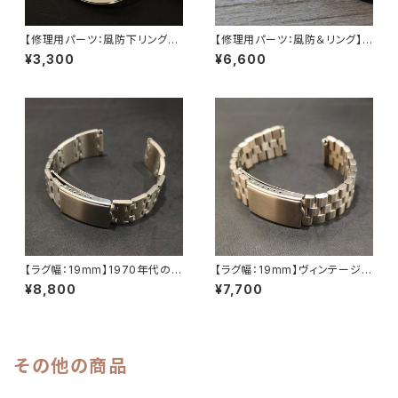
【修理用パーツ：風防下リング】
【修理用パーツ：風防＆リング】
【5606-7070/7072/7140に
【5606-7070/7072/7140に
¥3,300
¥6,600
対応】SEIKO （セイコー）56系
対応】SEIKO （セイコー）56系
LOAD MATIC/ロードマチック
LOAD MATIC/ロードマチック
LEVEL7
交換用風防 直径30mm×厚さ1.
2mm フラット風防/サファイアク
リスタル LEVEL7
【ラグ幅：19mm】1970年代のレ
【ラグ幅：19mm】ヴィンテージS
トロデザイン ヴィンテージSEIK
EIKO（5ACTUS、5SPORTS、5
¥8,800
¥7,700
O（5ACTUS、5SPORTS、5デ
デラックス、ファイブなどに対応）
ラックス、ファイブなどに対応）
316Lステンレス製 替えベルト
316Lステンレス製 替えベルト
シンプルな三連ブレスレット【LV
-SJH319Y】
その他の商品