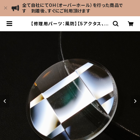
全て自社にてOH（オーバーホール）を行った商品で
す 到着後、すぐにご利用頂けます
【修理用パーツ：風防】【5アクタス、ロ
ードマチックなどに対応】SEIKO （セ
イコー）70系＆61系＆56系 交換用風
防 直径30mm×厚さ3.0mm 9面カ
ットガラス風防/ミネラルガラス LEV
EL7 | LEVEL7 Antique Watch館