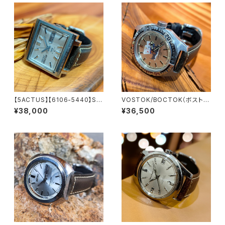
【5ACTUS】【6106-5440】SEI
VOSTOK/BOCTOK（ボストー
KO/セイコー 5アクタス 25石 C
ク）Amphibia/アンフィビア CC
¥38,000
¥36,500
al.6106 キャリバー 機械式 自
CP/USSR ソビエトダイバーズ
動巻き腕時計 精工舎諏訪工場/
1970-1980年代 アンティーク
SS 1972年 1月製造品 アンティ
ウォッチ/ヴィンテージウォッチ ダ
ークウォッチ 中三針 純正ベルト
イバーズ メンズウォッチ レザー
メンズウォッチ【5ac6106-744
ベルト 機械式 手巻き 腕時計 中
0-3】
古