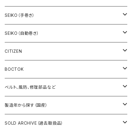
19SEIKO（7石）
SEIKO（手巻き）
19SEIKO（15石）
キングセイコー（KINGSEIKO）
SEIKO（自動巻き）
19SEIKO（21石）
クラウン（CROWN）
5アクタス（5ACTUS）
CITIZEN
その他の懐中時計
クロノス（CRONOS）
5”スポーツ”（5”SPORTS”）
手巻き腕時計
BOCTOK
スカイライナー（SKYLINER）
5デラックス（DX）
自動巻き腕時計
Amphibia/アンフィビア
ベルト、風防、修理部品など
スポーツマン（SPORTSMAN）
スポーツマチック（SPORTSMATIC）
Komandirskie/コマンダスキー
ステンレスベルト
製造年から探す（国産）
チャンピオン（CHAMPION）
セイコーマチック（SEIKOMATIC）
Komandirskie Jr/コマンダスキージュニア
風防（修理、交換用）
1940年代
SOLD ARCHIVE（過去取扱品）