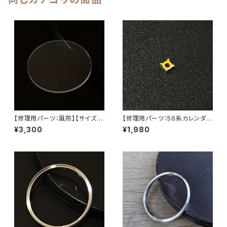
【修理用パーツ：風防】【サイズ：
【修理用パーツ：56系カレンダー
直径30mm】SEIKO、CITIZEN
レバーパーツ】SEIKO （セイコ
¥3,300
¥1,980
など、修理、交換用風防 直径30
ー）56系 LOAD MATIC/KING
mm フラット風防/サファイアク
SEIKO ロードマチック/キングセ
リスタル LEVEL7
イコー LEVEL7