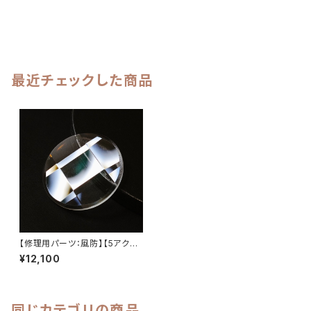
最近チェックした商品
【修理用パーツ：風防】【5アクタ
ス、ロードマチックなどに対応】
¥12,100
SEIKO （セイコー）70系＆61系
＆56系 交換用風防 直径30m
m×厚さ3.0mm 9面カットガラ
ス風防/ミネラルガラス LEVEL7
同じカテゴリの商品