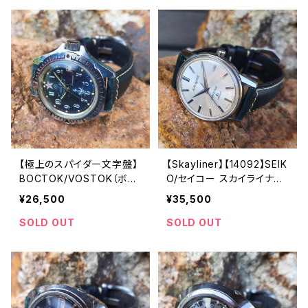
73年 7月製造【5ac6106-
チ 中三針 純正ベルト メン
7590-1】
ズウォッチ【5ac6106-847
0-1】
【極上のスパイダー文字盤】
【Skayliner】【14092】SEIK
BOCTOK/VOSTOK（ボス
O/セイコー スカイライナー
トーク）Komandirskie/コ
21石 Cal.402 キャリバー
¥26,500
¥35,500
マンダスキー CCCP/USSR
機械式 手巻き時計 精工舎
ソビエトミリタリーウォッチ 1
諏訪工場 1965年 3月製造
SOLD OUT
SOLD OUT
980年代 アンティークウォ
アンティークウォッチ 腕時
ッチ/ヴィンテージウォッチ
計（sｌ14092-4）
ブルー文字盤 メンズウォッ
チ 陸軍 機械式 手巻き 腕
時【kmnd-bl1-10】