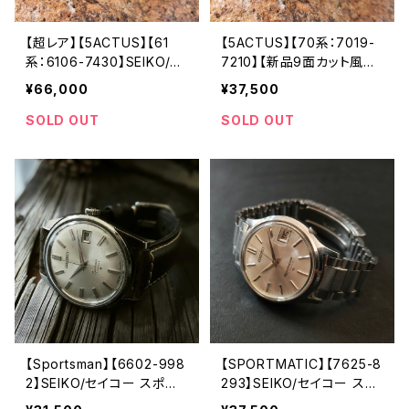
【超レア】【5ACTUS】【61
【5ACTUS】【70系：7019-
系：6106-7430】SEIKO/セ
7210】【新品9面カット風
イコー 5アクタス 23石 Ca
防】SEIKO/セイコー 5アク
¥66,000
¥37,500
l.6106C キャリバー 機械式
タス 21石 Cal.7019 キャリ
自動巻き腕時計 精工舎諏
バー 機械式 自動巻き腕時
SOLD OUT
SOLD OUT
訪工場/SS 1969年 7月製
計 精工舎亀戸工場/SS 19
造 アンティークウォッチ 中
73年 5月製造【ac7019-72
三針 純正ベルト メンズウォ
10-1】
ッチ【5ac6106-7430-1】
【Sportsman】【6602-998
【SPORTMATIC】【7625-8
2】SEIKO/セイコー スポー
293】SEIKO/セイコー スポ
ツマン 17石 Cal.6602B キ
ーツマチック 17石 Cal.762