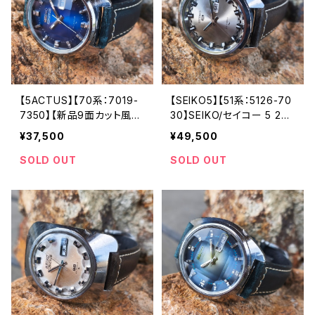
【5ACTUS】【70系：7019-
【SEIKO5】【51系：5126-70
7350】【新品9面カット風
30】SEIKO/セイコー 5 23
防】SEIKO/セイコー 5アク
石 Cal.5126 キャリバー 機
¥37,500
¥49,500
タス 21石 Cal.7019 キャリ
械式 自動巻き腕時計 第二
バー 機械式 自動巻き腕時
精工舎 亀戸工場/SS 1969
SOLD OUT
SOLD OUT
計 精工舎亀戸工場/SS 19
年 5月製造【five5126-703
75年 1月製造【ac7019-73
0-1】
50-3】