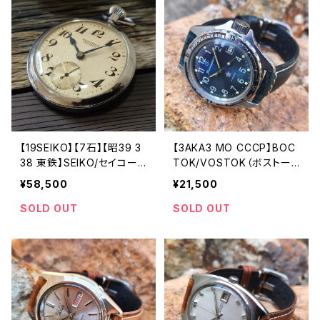
ォッチ【dx6106-8131-2】
【19SEIKO】【7石】【昭39 3
【ЗАКАЗ МО СССР】BOC
38 東鉄】SEIKO/セイコー
TOK/VOSTOK（ボストー
SEIKOロゴ PRECISION/プ
ク）Komandirskie/コマン
¥58,500
¥21,500
レシジョン 鉄道時計/懐中
ダスキー CCCP/USSR ソ
時計 機械式 手巻き時計 19
ビエトミリタリーウォッチ 19
SOLD OUT
SOLD OUT
63年11月製造された懐中時
80年代 アンティークウォッ
計 動作確認済み クリーニ
チ/ヴィンテージウォッチ ブ
ング/ケース磨き/風防磨き
ルー文字盤 メンズウォッチ
済み アンティークウォッチ
陸軍 機械式 手巻き 腕時【k
【seiko7-10】
mnd-bl1-9】