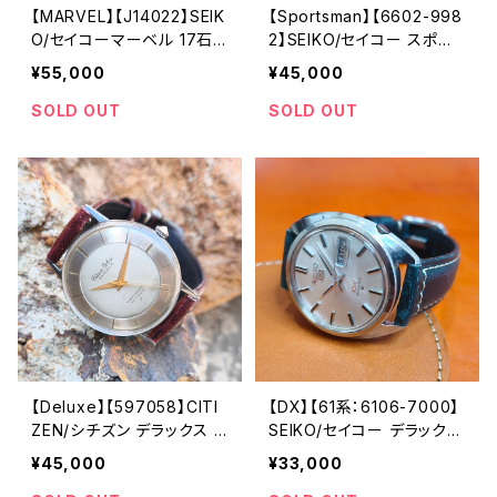
【MARVEL】【J14022】SEIK
【Sportsman】【6602-998
O/セイコーマーベル 17石
2】SEIKO/セイコー スポー
機械式 手巻き時計 精工舎
ツマン 17石 Cal.6602 キャ
¥55,000
¥45,000
諏訪工場 1956年 11月製造
リバー 機械式 手巻き時計
品 オーバーホール済み【M
精工舎諏訪工場 1969年 1
SOLD OUT
SOLD OUT
VL14022-1-1】
0月製造 アンティークウォッ
チ 腕時計（skl6602-9982
-2）
【Deluxe】【597058】CITI
【DX】【61系：6106-7000】
ZEN/シチズン デラックス 2
SEIKO/セイコー デラックス
3石 機械式 手巻き時計 19
25石 Cal.6106C キャリバ
¥45,000
¥33,000
60年製造 アンティークウォ
ー 機械式 自動巻き腕時計