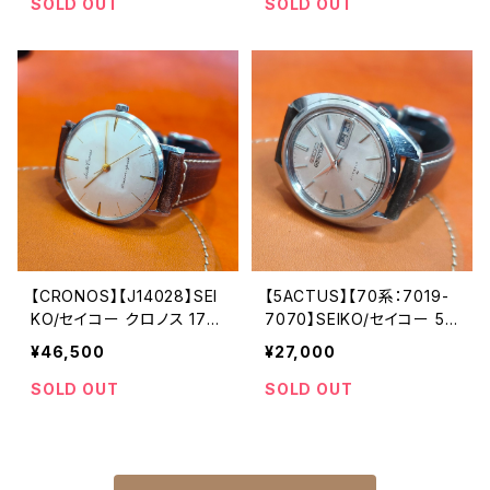
ッチ 腕時計【597058-1】
精工舎諏訪工場/SS 1967
SOLD OUT
SOLD OUT
年 8月製造 アンティークウ
ォッチ 中三針 メンズウォッ
チ【DX6106-7000-1】
【CRONOS】【J14028】SEI
【5ACTUS】【70系：7019-
KO/セイコー クロノス 17石
7070】SEIKO/セイコー 5
機械式 手巻き時計 精工舎
アクタス 21石 Cal.7019 キ
¥46,500
¥27,000
亀戸工場 1959年 2月製造
ャリバー 機械式 自動巻き
オーバーホール済み【crsj1
腕時計 精工舎亀戸工場/S
SOLD OUT
SOLD OUT
4028-1】
S 1972年 5月製造 アンテ
ィークウォッチ 中三針 純正
ベルト メンズウォッチ【5ac
7019-7070-5】