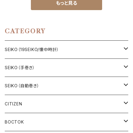
もっと見る
CATEGORY
SEIKO（19SEIKO/懐中時計）
19SEIKO（7石）
SEIKO（手巻き）
19SEIKO（15石）
キングセイコー（KINGSEIKO）
SEIKO（自動巻き）
19SEIKO（21石）
クラウン（CROWN）
5アクタス（5ACTUS）
CITIZEN
その他の懐中時計
クロノス（CRONOS）
5”スポーツ”（5”SPORTS”）
手巻き腕時計
BOCTOK