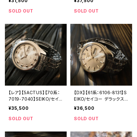
¥31,500
¥37,500
ャリバー 機械式 手巻き時
5 キャリバー 機械式 自動巻
計 精工舎諏訪工場 1969年
き腕時計 精工舎亀戸工場 1
SOLD OUT
SOLD OUT
7月製造 アンティークウォッ
968年 9月製造 アンティー
チ 腕時計（skl6602-9982
クウォッチ 純正ベルト メン
-2）
ズウォッチ【smp7625-829
3-1】
【レア】【5ACTUS】【70系：
【DX】【61系：6106-8131】S
7019-7040】SEIKO/セイ
EIKO/セイコー デラックス
コー 5アクタス 21石 Cal.7
25石 Cal.6106C キャリバ
¥35,500
¥36,500
019 キャリバー 機械式 自
ー 機械式 自動巻き腕時計
動巻き腕時計 精工舎亀戸
精工舎諏訪工場/SS 1968
SOLD OUT
SOLD OUT
工場/SS 19740年 1月製造
年 11月製造 アンティークウ
【ac7019-7040-1】
ォッチ 純正ベルト メンズウ