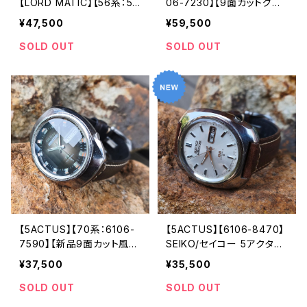
【LORD MATIC】【56系：56
06-7230】【9面カットグラ
06-7070】SEIKO/セイコー
ス 新品】SEIKO/セイコーロ
¥47,500
¥59,500
ロードマチック 23石 Cal.5
ードマチック 精工舎諏訪工
606 キャリバー 機械式 自
場 1972年 4月製造 25石
SOLD OUT
SOLD OUT
動巻き腕時計 精工舎諏訪
機械式 自動巻き腕時計 ア
工場 1969年 3月製造 アン
ンティークウォッチ 中三針
ティークウォッチ 中三針 レ
メンズウォッチ【5606-723
ザーベルト メンズウォッチ
0-1】
【5606-7070-4】
【5ACTUS】【70系：6106-
【5ACTUS】【6106-8470】
7590】【新品9面カット風
SEIKO/セイコー 5アクタス
防】SEIKO/セイコー 5アク
25石 Cal.6106 キャリバー
¥37,500
¥35,500
タス 23石 Cal.6106 キャリ
機械式 自動巻き腕時計 精
バー 機械式 自動巻き腕時
工舎諏訪工場/SS 1969年
SOLD OUT
SOLD OUT
計 精工舎諏訪工場/SS 19
9月製造 アンティークウォッ