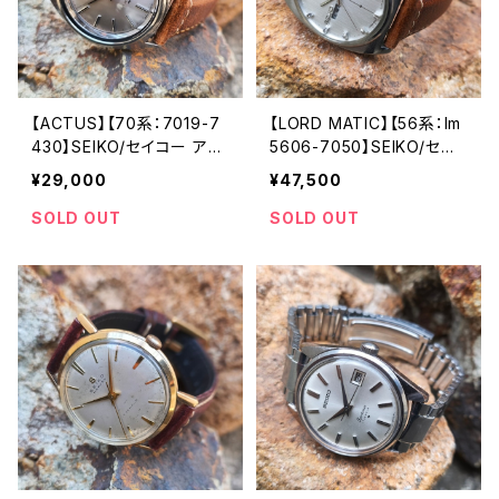
【ACTUS】【70系：7019-7
【LORD MATIC】【56系：lm
430】SEIKO/セイコー アク
5606-7050】SEIKO/セイ
タス 21石 Cal.7019 キャリ
コーロードマチック 精工舎
¥29,000
¥47,500
バー 機械式 自動巻き腕時
諏訪工場 1968年 6月製造
計 精工舎亀戸工場/SS 19
23石 Cal.5606 機械式 自
SOLD OUT
SOLD OUT
78年 4月製造 アンティー
動巻き腕時計 アンティーク
クウォッチ 中三針 純正ベル
ウォッチ メンズウォッチ【56
ト メンズウォッチ【5ac7019
06-7050-2】
-7430-1】