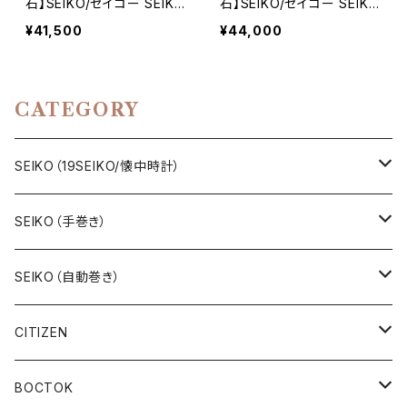
石】SEIKO/セイコー SEIKO
石】SEIKO/セイコー SEIKO
ロゴ PRECISION/プレシジ
ロゴ PRECISION/プレシジ
¥41,500
¥44,000
ョン 鉄道時計/懐中時計 15
ョン 鉄道時計/懐中時計 15
石 機械式 手巻き時計 196
石 機械式 手巻き時計 196
3年1月製造品 動作確認済
7年9月製造品 動作確認済
み アンティークウォッチ 19
み アンティークウォッチ 19
CATEGORY
seiko【seiko15-18】
seiko【seiko15-17】
SEIKO（19SEIKO/懐中時計）
19SEIKO（7石）
SEIKO（手巻き）
19SEIKO（15石）
キングセイコー（KINGSEIKO）
SEIKO（自動巻き）
19SEIKO（21石）
クラウン（CROWN）
5アクタス（5ACTUS）
CITIZEN
その他の懐中時計
クロノス（CRONOS）
5”スポーツ”（5”SPORTS”）
手巻き腕時計
BOCTOK