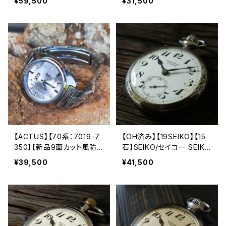
¥59,500
¥31,500
al.5146 キャリバー 機械式
al.6602 キャリバー 機械式
自動巻き腕時計 第二精工
手巻き時計 精工舎諏訪工
舎 亀戸工場/SS 1969年 1
場 1967年 4月製造 アンテ
0月製造【pre5146-7030-
ィークウォッチ 腕時計（spm
1】
14091-1）
【ACTUS】【70系：7019-7
【OH済み】【19SEIKO】【15
350】【新品9面カット風防】
石】SEIKO/セイコー SEIKO
SEIKO/セイコー アクタス 2
ロゴ PRECISION/プレシジ
¥39,500
¥41,500
1石 Cal.7019 キャリバー
ョン 鉄道時計/懐中時計 15
機械式 自動巻き腕時計 精
石 機械式 手巻き時計 196
工舎亀戸工場/SS 1976年
3年1月製造品 動作確認済
3月製造【ac7019-7350-
み アンティークウォッチ 19
4】
seiko【seiko15-18】