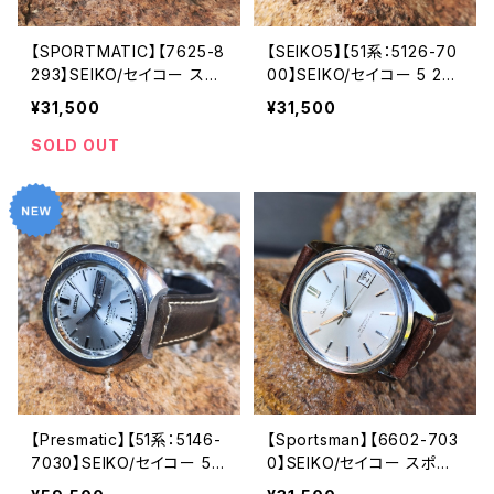
【SPORTMATIC】【7625-8
【SEIKO5】【51系：5126-70
293】SEIKO/セイコー スポ
00】SEIKO/セイコー 5 23
ーツマチック 17石 Cal.762
石 Cal.5126 キャリバー 機
¥31,500
¥31,500
5 キャリバー 機械式 自動巻
械式 自動巻き腕時計 第二
き腕時計 精工舎亀戸工場 1
精工舎 亀戸工場/SS 1968
SOLD OUT
968年 4月製造 アンティー
年 4月製造【five5126-70
クウォッチ 純正ベルト メン
00-1】
ズウォッチ【smp7625-829
3-2】
【Presmatic】【51系：5146-
【Sportsman】【6602-703
7030】SEIKO/セイコー 5 2
0】SEIKO/セイコー スポー
7石 Hi-Beat/ハイビート C
ツマン17カレンダー 17石 C