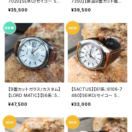
7020】SEIKO/セイコー 5ア
7350】【新品9面カット風
クタス 21石 Cal.7019 キャ
防】SEIKO/セイコー 5アク
¥35,500
¥39,500
リバー 機械式 自動巻き腕
タス 21石 Cal.7019 キャリ
時計 精工舎亀戸工場 1970
バー 機械式 自動巻き腕時
年 9月製造 アンティークウ
計 精工舎亀戸工場/SS 19
ォッチ 中三針 純正ベルト
75年 1月製造【ac7019-73
メンズウォッチ【5ac7019-7
50-4】
020-1】
【9面カットガラス/カスタム】
【5ACTUS】【61系：6106-7
【LORD MATIC】【56系：56
480】SEIKO/セイコー 5ア
06-7070】SEIKO/セイコー
クタス 23石 Cal.6106 キャ
¥47,500
¥33,000
ロードマチック 23石 Cal.5
リバー 機械式 自動巻き腕
606 キャリバー 機械式 自
時計 精工舎諏訪工場/SS 1
動巻き腕時計 精工舎諏訪
971年 8月製造 アンティー
工場 1970年 4月製造 アン
クウォッチ メンズウォッチ【5