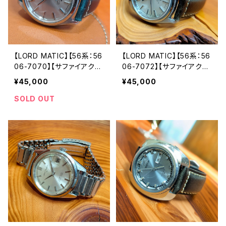
【LORD MATIC】【56系：56
【LORD MATIC】【56系：56
06-7070】【サファイアクリ
06-7072】【サファイアクリ
スタル】SEIKO/セイコーロ
スタル】SEIKO/セイコーロ
¥45,000
¥45,000
ードマチック 23石 機械式
ードマチック 23石 Cal.560
自動巻き腕時計 精工舎諏
6 キャリバー 機械式 自動
SOLD OUT
訪工場 1970年 5月製造 ア
巻き腕時計 精工舎諏訪工
ンティークウォッチ 中三針
場 1974年 1月製造製造 ア
レザーベルト メンズウォッチ
ンティークウォッチ 中三針
【5606-7070-3】
レザーベルト メンズウォッチ
【lm5606-7072-1】