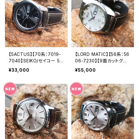
ティークウォッチ 中三針 レ
ac6106-7480-1】
ザーベルト メンズウォッチ
【5606-7070-4】
【5ACTUS】【70系：7019-
【LORD MATIC】【56系：56
7040】SEIKO/セイコー 5
06-7230】【9面カットグラ
アクタス 21石 Cal.7019 キ
ス 新品】SEIKO/セイコーロ
¥33,000
¥55,000
ャリバー 機械式 自動巻き
ードマチック 精工舎諏訪工
腕時計 精工舎亀戸工場/S
場 1972年 6月製造 25石
S 1972年 2月製造【ac701
機械式 自動巻き腕時計 ア
9-7040-5】
ンティークウォッチ 中三針
メンズウォッチ【5606-723
0-2】