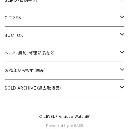
SEIKO（自動巻き）
19SEIKO（21石）
クラウン（CROWN）
5アクタス（5ACTUS）
CITIZEN
その他の懐中時計
クロノス（CRONOS）
5”スポーツ”（5”SPORTS”）
手巻き腕時計
BOCTOK
スカイライナー（SKYLINER）
5デラックス（DX）
自動巻き腕時計
Amphibia/アンフィビア
ベルト、風防、修理部品など
スポーツマン（SPORTSMAN）
スポーツマチック（SPORTSMATIC）
Komandirskie/コマンダスキー
ステンレスベルト
製造年から探す（国産）
チャンピオン（CHAMPION）
セイコーマチック（SEIKOMATIC）
Komandirskie Jr/コマンダスキージュニア
風防（修理、交換用）
1940年代
SOLD ARCHIVE（過去取扱品）
マーベル（MARVEL）
ロードマチック（LORDMATIC）
その他
その他、修理用部品
1950年代
SEIKO
© LEVEL7 Antique Watch館
ユニーク（UNIQUE）
プレスマチック（PRESSMATIC）
1960年代
CITIZEN
Powered by