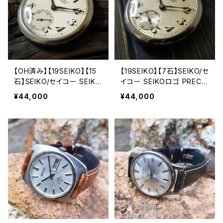
【OH済み】【19SEIKO】【15
【19SEIKO】【7石】SEIKO/セ
石】SEIKO/セイコー SEIKO
イコー SEIKOロゴ PRECIS
ロゴ PRECISION/プレシジ
ION/プレシジョン 鉄道時
¥44,000
¥44,000
ョン 鉄道時計/懐中時計 15
計/懐中時計 機械式 手巻き
石 機械式 手巻き時計 196
時計 1945年～1940年後半
7年9月製造品 動作確認済
に製造された懐中時計 動
み アンティークウォッチ 19
作確認済み クリーニング/
seiko【seiko15-17】
ケース磨き/風防磨き済み
アンティークウォッチ【seik
o7-11】