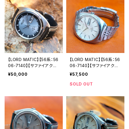
キャリバー 機械式 自動巻き
クウォッチ 中三針 純正ベル
腕時計 アンティークウォッ
ト メンズウォッチ【dx6106-
チ メンズウォッチ【5606-7
7050-1】
070-5】
【LORD MATIC】【56系：56
【LORD MATIC】【56系：56
06-7140】【サファイアクリ
06-7140】【サファイアクリ
スタル】SEIKO/セイコーロ
スタル】【純正ベルト】SEIK
¥50,000
¥57,500
ードマチック 精工舎諏訪工
O/セイコーロードマチック
場 1971年 6月製造 23石
精工舎諏訪工場 1971年 5
SOLD OUT
機械式 自動巻き腕時計 ア
月製造 25石 機械式 自動
ンティークウォッチ 中三針
巻き腕時計 アンティークウ
メンズウォッチ【5606-714
ォッチ 中三針 メンズウォッ
0-2】
チ【5606-7140-1】