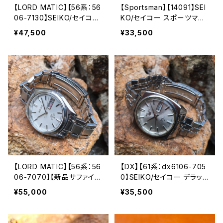
【LORD MATIC】【56系：56
【Sportsman】【14091】SEI
06-7130】SEIKO/セイコー
KO/セイコー スポーツマン
ロードマチック 23石 Cal.5
セブンティーン 17石 Cal.4
¥47,500
¥33,500
606 キャリバー 機械式 自
361 キャリバー 機械式 手
動巻き腕時計 精工舎諏訪
巻き時計 精工舎諏訪工場 1
工場 1970年 6月製造製造
964年 4月製造 アンティー
アンティークウォッチ 中三
クウォッチ 腕時計（spm140
針 レザーベルト メンズウォ
91-1）
ッチ【lm5606-7130-1】
【LORD MATIC】【56系：56
【DX】【61系：dx6106-705
06-7070】【新品サファイア
0】SEIKO/セイコー デラッ
クリスタル】【純正ベルト】SE
クス 25石 Cal.6106A キャ
¥55,000
¥35,500
IKO/セイコーロードマチッ
リバー 機械式 自動巻き腕
ク 精工舎諏訪工場 1969年
時計 精工舎諏訪工場/SS 1
9月製造 23石 Cal.5606
968年 9月製造 アンティー