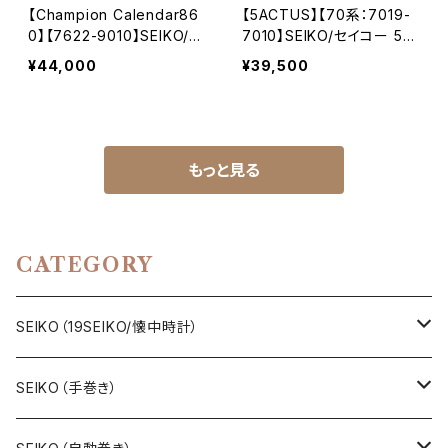
【Champion Calendar86
【5ACTUS】【70系：7019-
0】【7622-9010】SEIKO/セ
7010】SEIKO/セイコー 5ア
イコー チャンピオン カレン
クタス 21石 Cal.7019 キャ
¥44,000
¥39,500
ダー860 17石 機械式 手巻
リバー 機械式 自動巻き腕
き時計 精工舎亀戸工場 19
時計 精工舎亀戸工場 1969
65年 11月製造 アンティー
年 11月製造 アンティークウ
クウォッチ 腕時計（cmp86
ォッチ 中三針 純正ベルト
0-7622-9010-1）
メンズウォッチ【5ac7019-7
もっと見る
010-2】
CATEGORY
SEIKO（19SEIKO/懐中時計）
19SEIKO（7石）
SEIKO（手巻き）
19SEIKO（15石）
キングセイコー（KINGSEIKO）