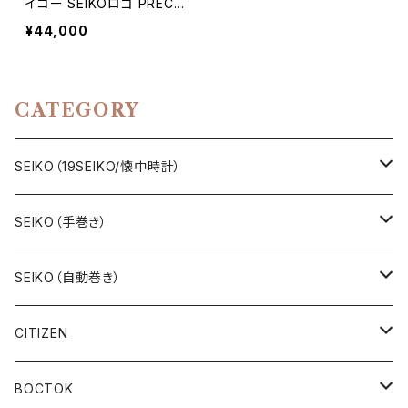
イコー SEIKOロゴ PRECIS
ION/プレシジョン 鉄道時
¥44,000
計/懐中時計 機械式 手巻き
時計 1945年～1940年後半
に製造された懐中時計 動
作確認済み クリーニング/
CATEGORY
ケース磨き/風防磨き済み
アンティークウォッチ【seik
o7-11】
SEIKO（19SEIKO/懐中時計）
19SEIKO（7石）
SEIKO（手巻き）
19SEIKO（15石）
キングセイコー（KINGSEIKO）
SEIKO（自動巻き）
19SEIKO（21石）
クラウン（CROWN）
5アクタス（5ACTUS）
CITIZEN
その他の懐中時計
クロノス（CRONOS）
5”スポーツ”（5”SPORTS”）
手巻き腕時計
BOCTOK