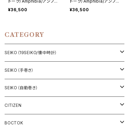
トーク）Amphibia/アンフィ
トーク）Amphibia/アンフィ
ビア CCCP/USSR ロシア
ビア CCCP/USSR ソビエト
¥36,500
¥36,500
ダイバーズ 1990年代 アン
ダイバーズ 1970-1980年
ティークウォッチ/ヴィンテ
代 アンティークウォッチ/ヴ
ージウォッチ ダイバーズ メ
ィンテージウォッチ ダイバ
ンズウォッチ レザーベルト
ーズ メンズウォッチ レザー
CATEGORY
機械式 手巻き 腕時計 中古
ベルト 機械式 手巻き 腕時
計 中古
SEIKO（19SEIKO/懐中時計）
19SEIKO（7石）
SEIKO（手巻き）
19SEIKO（15石）
キングセイコー（KINGSEIKO）
SEIKO（自動巻き）
19SEIKO（21石）
クラウン（CROWN）
5アクタス（5ACTUS）
CITIZEN
その他の懐中時計
クロノス（CRONOS）
5”スポーツ”（5”SPORTS”）
手巻き腕時計
BOCTOK