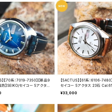
S】【70系：7019-7350】【新品9
【5ACTUS】【61系：6106-7480】
防】SEIKO/セイコー 5アクタス
セイコー 5アクタス 23石 Cal.6
al.7019 キャリバー 機械式 自動巻
リバー 機械式 自動巻き腕時計
0
¥33,000
精工舎亀戸工場/SS 1975年 1
訪工場/SS 1971年 8月製造 
7019-7350-4】
ウォッチ メンズウォッチ【5ac610
-1】