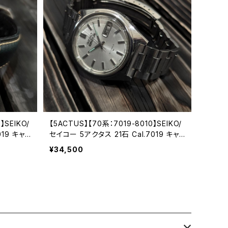
】SEIKO/
【5ACTUS】【70系：7019-8010】SEIKO/
019 キャリ
セイコー 5アクタス 21石 Cal.7019 キャリ
精工舎亀戸
バー 機械式 自動巻き腕時計 精工舎亀戸
¥34,500
ンティーク
工場/SS 1974年 7月製造【ac7019-801
ンズウォッ
0-1】