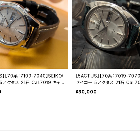
S】【70系：7109-7040】SEIKO/
【5ACTUS】【70系：7019-7070
アクタス 21石 Cal.7019 キャリ
セイコー 5アクタス 21石 Cal.7
械式 自動巻き腕時計 精工舎亀戸
バー 機械式 自動巻き腕時計 
0
¥30,000
 1970年 1月製造 アンティークウ
工場/SS 1970年 10月製造 ア
中三針 純正ベルト メンズウォッチ
ウォッチ 中三針 純正ベルト メ
9-7040-1】
チ【5ac7019-7080-1】