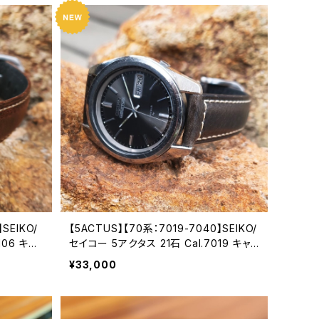
SEIKO/
【5ACTUS】【70系：7019-7040】SEIKO/
106 キャ
セイコー 5アクタス 21石 Cal.7019 キャリ
 精工舎諏
バー 機械式 自動巻き腕時計 精工舎亀戸
¥33,000
アンティーク
工場/SS 1972年 2月製造【ac7019-704
6-7480
0-5】