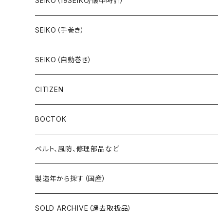
SEIKO（19SEIKO/懐中時計）
19SEIKO（7石）
SEIKO（手巻き）
19SEIKO（15石）
キングセイコー（KINGSEIKO）
SEIKO（自動巻き）
19SEIKO（21石）
クラウン（CROWN）
5アクタス（5ACTUS）
CITIZEN
その他の懐中時計
クロノス（CRONOS）
5”スポーツ”（5”SPORTS”）
手巻き腕時計
BOCTOK
スカイライナー（SKYLINER）
5デラックス（DX）
自動巻き腕時計
Amphibia/アンフィビア
ベルト、風防、修理部品など
スポーツマン（SPORTSMAN）
スポーツマチック（SPORTSMATIC）
Komandirskie/コマンダスキー
ステンレスベルト
製造年から探す（国産）
チャンピオン（CHAMPION）
セイコーマチック（SEIKOMATIC）
Komandirskie Jr/コマンダスキージュニア
風防（修理、交換用）
1940年代
SOLD ARCHIVE（過去取扱品）