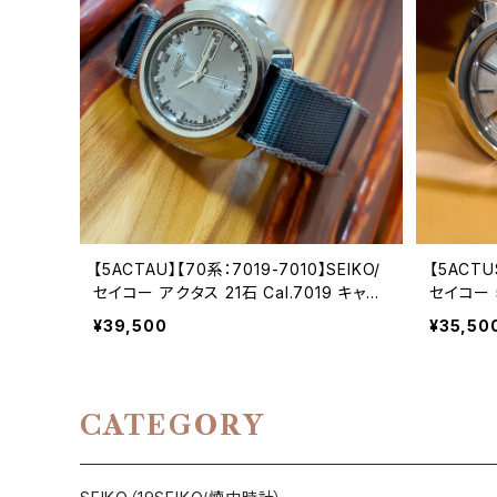
【5ACTAU】【70系：7019-7010】SEIKO/
【5ACTU
セイコー アクタス 21石 Cal.7019 キャリ
セイコー 5
バー ブルー文字盤 機械式 自動巻き腕時
バー 機
¥39,500
¥35,50
計 精工舎亀戸工場/SS 1969年 11月製造
工場/SS
アンティークウォッチ 中三針 ナイロンベ
ォッチ 
ルト付き メンズウォッチ【5ac7019-7010-
【5ac710
2】
CATEGORY