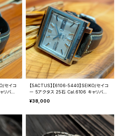
KO/セイコ
【5ACTUS】【6106-5440】SEIKO/セイコ
 キャリバー
ー 5アクタス 25石 Cal.6106 キャリバー
諏訪工場/
機械式 自動巻き腕時計 精工舎諏訪工場/
¥38,000
ティークウォ
SS 1972年 1月製造品 アンティークウォッ
ォッチ【5
チ 中三針 純正ベルト メンズウォッチ【5a
c6106-7440-3】