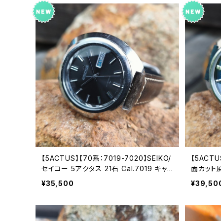
【5ACTUS】【70系：7019-7020】SEIKO/
【5ACTU
セイコー 5アクタス 21石 Cal.7019 キャリ
面カット風
バー 機械式 自動巻き腕時計 精工舎亀戸
21石 C
¥35,500
¥39,50
工場 1970年 9月製造 アンティークウォッ
き腕時計 
チ 中三針 純正ベルト メンズウォッチ【5a
月製造【ac
c7019-7020-1】