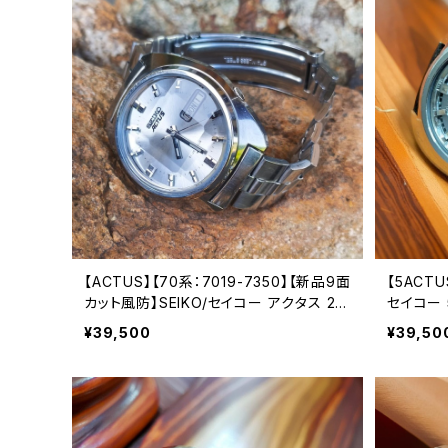
【ACTUS】【70系：7019-7350】【新品9面
【5ACTU
カット風防】SEIKO/セイコー アクタス 21
セイコー 5
石 Cal.7019 キャリバー 機械式 自動巻き
バー 機
¥39,500
¥39,50
腕時計 精工舎亀戸工場/SS 1976年 3月
工場 19
製造【ac7019-7350-4】
ッチ 中三
ac7019-