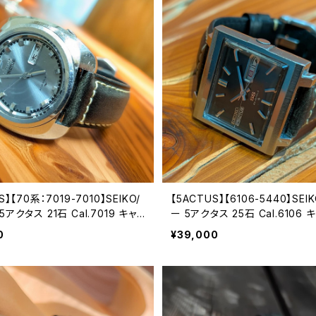
S】【70系：7019-7010】SEIKO/
【5ACTUS】【6106-5440】SEI
アクタス 21石 Cal.7019 キャリ
ー 5アクタス 25石 Cal.6106
械式 自動巻き腕時計 精工舎亀戸
機械式 自動巻き腕時計 精工舎
0
¥39,000
69年 11月製造 アンティークウォ
SS 1970年 10月製造品 アン
針 純正ベルト メンズウォッチ【5
ッチ 中三針 純正ベルト メンズウ
7010-2】
ac6106-7440-3】