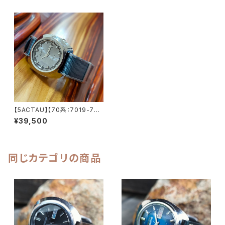
【5ACTAU】【70系：7019-701
0】SEIKO/セイコー アクタス 21
¥39,500
石 Cal.7019 キャリバー ブルー
文字盤 機械式 自動巻き腕時計
精工舎亀戸工場/SS 1969年 11
月製造 アンティークウォッチ 中
三針 ナイロンベルト付き メンズ
同じカテゴリの商品
ウォッチ【5ac7019-7010-2】