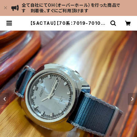
全て自社にてOH（オーバーホール）を行った商品で
す 到着後、すぐにご利用頂けます
【5ACTAU】【70系：7019-7010】S
EIKO/セイコー アクタス 21石 Cal.7
019 キャリバー ブルー文字盤 機械式
自動巻き腕時計 精工舎亀戸工場/SS
1969年 11月製造 アンティークウォッ
チ 中三針 ナイロンベルト付き メンズ
ウォッチ【5ac7019-7010-2】 | LE
VEL7 Antique Watch館