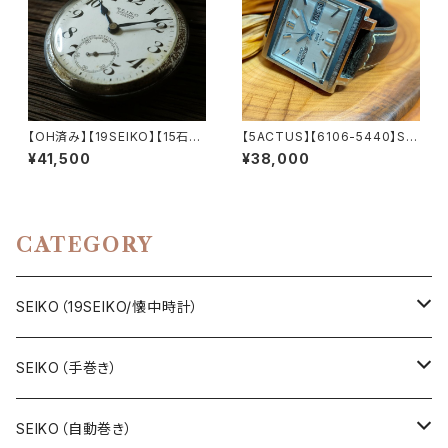
【OH済み】【19SEIKO】【15石】S
【5ACTUS】【6106-5440】SEI
EIKO/セイコー SEIKOロゴ PR
KO/セイコー 5アクタス 25石 C
¥41,500
¥38,000
ECISION/プレシジョン 鉄道時
al.6106 キャリバー 機械式 自
計/懐中時計 15石 機械式 手巻
動巻き腕時計 精工舎諏訪工場/
き時計 1963年1月製造品 動作
SS 1972年 1月製造品 アンティ
確認済み アンティークウォッチ 1
ークウォッチ 中三針 純正ベルト
9seiko【seiko15-18】
メンズウォッチ【5ac6106-744
CATEGORY
0-3】
SEIKO（19SEIKO/懐中時計）
19SEIKO（7石）
SEIKO（手巻き）
19SEIKO（15石）
キングセイコー（KINGSEIKO）
SEIKO（自動巻き）