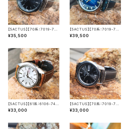
【5ACTUS】【70系：7019-702
【5ACTUS】【70系：7019-735
0】SEIKO/セイコー 5アクタス 2
0】【新品9面カット風防】SEIK
¥35,500
¥39,500
1石 Cal.7019 キャリバー 機械
O/セイコー 5アクタス 21石 Ca
式 自動巻き腕時計 精工舎亀戸
l.7019 キャリバー 機械式 自動
工場 1970年 9月製造 アンティ
巻き腕時計 精工舎亀戸工場/SS
ークウォッチ 中三針 純正ベルト
1975年 1月製造【ac7019-73
メンズウォッチ【5ac7019-702
50-4】
0-1】
【5ACTUS】【61系：6106-748
【5ACTUS】【70系：7019-704
0】SEIKO/セイコー 5アクタス 2
0】SEIKO/セイコー 5アクタス 2
¥33,000
¥33,000
3石 Cal.6106 キャリバー 機械
1石 Cal.7019 キャリバー 機械
式 自動巻き腕時計 精工舎諏訪
式 自動巻き腕時計 精工舎亀戸
工場/SS 1971年 8月製造 アン
工場/SS 1972年 2月製造【ac7
ティークウォッチ メンズウォッチ
019-7040-5】