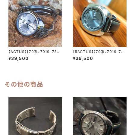
【5ac6106-7480-1】
【ACTUS】【70系：7019-735
【5ACTUS】【70系：7019-701
0】【新品9面カット風防】SEIK
0】SEIKO/セイコー 5アクタス 2
¥39,500
¥39,500
O/セイコー アクタス 21石 Cal.
1石 Cal.7019 キャリバー 機械
7019 キャリバー 機械式 自動
式 自動巻き腕時計 精工舎亀戸
巻き腕時計 精工舎亀戸工場/SS
工場 1969年 11月製造 アンティ
1976年 3月製造【ac7019-73
ークウォッチ 中三針 純正ベルト
50-4】
メンズウォッチ【5ac7019-701
その他の商品
0-2】