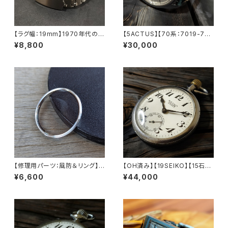
【ラグ幅：19mm】1970年代のレ
【5ACTUS】【70系：7019-707
トロデザイン ヴィンテージSEIK
0】SEIKO/セイコー 5アクタス 2
¥8,800
¥30,000
O（5ACTUS、5SPORTS、5デ
1石 Cal.7019 キャリバー 機械
ラックス、ファイブなどに対応）
式 自動巻き腕時計 精工舎亀戸
316Lステンレス製 替えベルト
工場/SS 1970年 10月製造 ア
ンティークウォッチ 中三針 純正
ベルト メンズウォッチ【5ac701
9-7080-1】
【修理用パーツ：風防＆リング】
【OH済み】【19SEIKO】【15石】S
【5606-7070/7072/7140に
EIKO/セイコー SEIKOロゴ PR
¥6,600
¥44,000
対応】SEIKO （セイコー）56系
ECISION/プレシジョン 鉄道時
LOAD MATIC/ロードマチック
計/懐中時計 15石 機械式 手巻
交換用風防 直径30mm×厚さ1.
き時計 1967年9月製造品 動作
2mm フラット風防/サファイアク
確認済み アンティークウォッチ 1
リスタル LEVEL7
9seiko【seiko15-17】