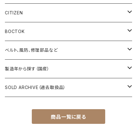
19SEIKO（21石）
クラウン（CROWN）
5アクタス（5ACTUS）
CITIZEN
その他の懐中時計
クロノス（CRONOS）
5”スポーツ”（5”SPORTS”）
手巻き腕時計
BOCTOK
スカイライナー（SKYLINER）
5デラックス（DX）
自動巻き腕時計
Amphibia/アンフィビア
ベルト、風防、修理部品など
スポーツマン（SPORTSMAN）
スポーツマチック（SPORTSMATIC）
Komandirskie/コマンダスキー
ステンレスベルト
製造年から探す（国産）
チャンピオン（CHAMPION）
セイコーマチック（SEIKOMATIC）
Komandirskie Jr/コマンダスキージュニア
風防（修理、交換用）
1940年代
SOLD ARCHIVE（過去取扱品）
マーベル（MARVEL）
ロードマチック（LORDMATIC）
その他
その他、修理用部品
1950年代
SEIKO
商品一覧に戻る
ユニーク（UNIQUE）
プレスマチック（PRESSMATIC）
1960年代
CITIZEN