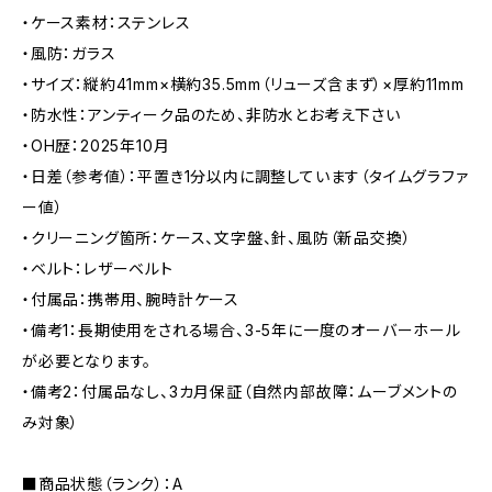
・ケース素材：ステンレス
・風防：ガラス
・サイズ：縦約41mm×横約35.5mm（リューズ含まず）×厚約11mm
・防水性：アンティーク品のため、非防水とお考え下さい
・OH歴：2025年10月
・日差（参考値）：平置き1分以内に調整しています（タイムグラファ
ー値）
・クリーニング箇所：ケース、文字盤、針、風防（新品交換）
・ベルト：レザーベルト
・付属品：携帯用、腕時計ケース
・備考1：長期使用をされる場合、3-5年に一度のオーバーホール
が必要となります。
・備考2：付属品なし、3カ月保証（自然内部故障：ムーブメントの
み対象）
■商品状態（ランク）：A