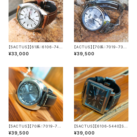
【5ACTUS】【61系：6106-748
【ACTUS】【70系：7019-735
0】SEIKO/セイコー 5アクタス 2
0】【新品9面カット風防】SEIK
¥33,000
¥39,500
3石 Cal.6106 キャリバー 機械
O/セイコー アクタス 21石 Cal.
式 自動巻き腕時計 精工舎諏訪
7019 キャリバー 機械式 自動
工場/SS 1971年 8月製造 アン
巻き腕時計 精工舎亀戸工場/SS
ティークウォッチ メンズウォッチ
1976年 3月製造【ac7019-73
【5ac6106-7480-1】
50-4】
【5ACTUS】【70系：7019-701
【5ACTUS】【6106-5440】SEI
0】SEIKO/セイコー 5アクタス 2
KO/セイコー 5アクタス 25石 C
¥39,500
¥39,000
1石 Cal.7019 キャリバー 機械
al.6106 キャリバー 機械式 自