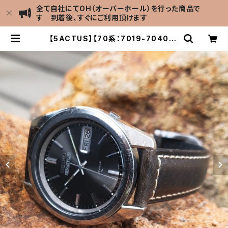
全て自社にてOH（オーバーホール）を行った商品で
す 到着後、すぐにご利用頂けます
【5ACTUS】【70系：7019-7040】S
EIKO/セイコー 5アクタス 21石 Cal.
7019 キャリバー 機械式 自動巻き腕
時計 精工舎亀戸工場/SS 1972年 2
月製造【ac7019-7040-5】 | LEV
EL7 Antique Watch館