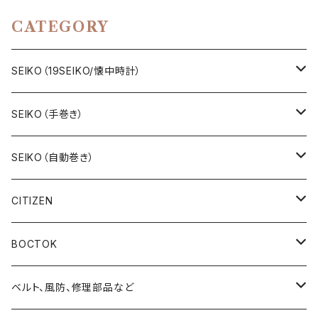
ンティークウォッチ 中三針 純正
al.5606 キャリバー 機械式 自
ベルト メンズウォッチ【5ac701
動巻き腕時計 アンティークウォ
CATEGORY
9-7080-1】
ッチ メンズウォッチ【5606-707
0-5】
SEIKO（19SEIKO/懐中時計）
19SEIKO（7石）
SEIKO（手巻き）
19SEIKO（15石）
キングセイコー（KINGSEIKO）
SEIKO（自動巻き）
19SEIKO（21石）
クラウン（CROWN）
5アクタス（5ACTUS）
CITIZEN
その他の懐中時計
クロノス（CRONOS）
5”スポーツ”（5”SPORTS”）
手巻き腕時計
BOCTOK
スカイライナー（SKYLINER）
5デラックス（DX）
自動巻き腕時計
Amphibia/アンフィビア
ベルト、風防、修理部品など