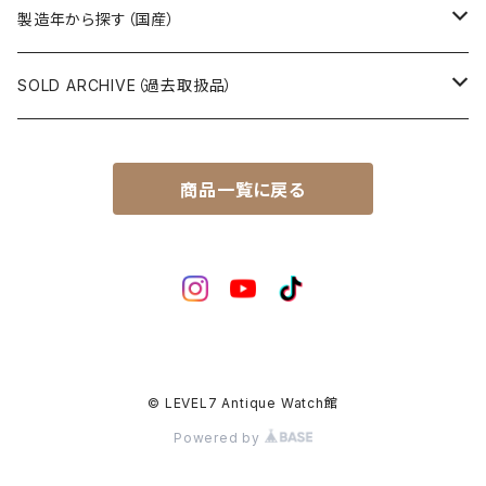
スポーツマン（SPORTSMAN）
スポーツマチック（SPORTSMATIC）
Komandirskie/コマンダスキー
ステンレスベルト
製造年から探す（国産）
チャンピオン（CHAMPION）
セイコーマチック（SEIKOMATIC）
Komandirskie Jr/コマンダスキージュニア
風防（修理、交換用）
1940年代
SOLD ARCHIVE（過去取扱品）
マーベル（MARVEL）
ロードマチック（LORDMATIC）
その他
その他、修理用部品
1950年代
SEIKO
商品一覧に戻る
ユニーク（UNIQUE）
プレスマチック（PRESSMATIC）
1960年代
CITIZEN
1960年～1964年製
ライナー（LINER）
1970年代
BOCTOK
1965年～1969年製
ローレル（LAUREL）
© LEVEL7 Antique Watch館
Powered by