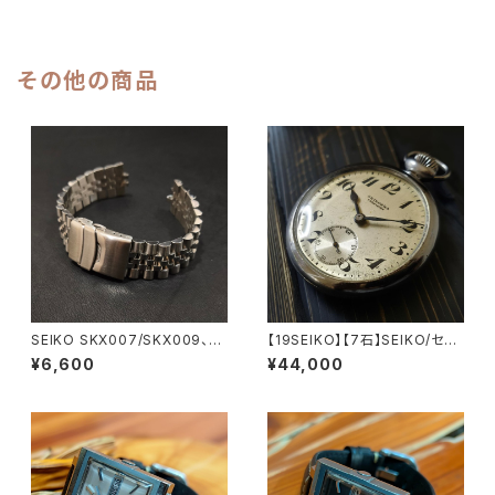
式 自動巻き腕時計 精工舎亀戸
動巻き腕時計 精工舎諏訪工場/
工場 1969年 11月製造 アンティ
SS 1970年 10月製造品 アンテ
ークウォッチ 中三針 純正ベルト
ィークウォッチ 中三針 純正ベル
メンズウォッチ【5ac7019-701
ト メンズウォッチ【5ac6106-74
その他の商品
0-2】
40-3】
SEIKO SKX007/SKX009、ま
【19SEIKO】【7石】SEIKO/セイ
た、それらを継承するモデルのス
コー SEIKOロゴ PRECISION/
¥6,600
¥44,000
テンレス製 替えベルト JUBILE
プレシジョン 鉄道時計/懐中時
E/ジュビリースタイル
計 機械式 手巻き時計 1945年
～1940年後半に製造された懐
中時計 動作確認済み クリーニ
ング/ケース磨き/風防磨き済み
アンティークウォッチ【seiko7-
11】