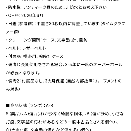
・防水性：アンティーク品のため、非防水とお考え下さい
・OH歴：2026年6月
・日差（参考値）：平置き30秒以内に調整しています（タイムグラフ
ァー値）
・クリーニング箇所：ケース、文字盤、針、風防
・ベルト：レザーベルト
・付属品：携帯用、腕時計ケース
・備考1：長期使用をされる場合、3-5年に一度のオーバーホール
が必要となります。
・備考2：付属品なし、3カ月保証（自然内部故障：ムーブメントの
み対象）
■商品状態（ランク）：A-B
S（美品）、A（傷、汚れが少なく綺麗な個体）、B（傷が多め、小さな
打痕、文字盤の汚れがあるなどの一般中古品とされる個体）、
C（大きな傷、文字盤の汚れなど傷の多い個体）