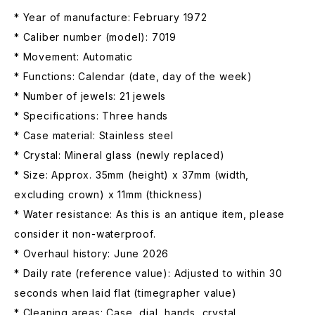
* Year of manufacture: February 1972
* Caliber number (model): 7019
* Movement: Automatic
* Functions: Calendar (date, day of the week)
* Number of jewels: 21 jewels
* Specifications: Three hands
* Case material: Stainless steel
* Crystal: Mineral glass (newly replaced)
* Size: Approx. 35mm (height) x 37mm (width,
excluding crown) x 11mm (thickness)
* Water resistance: As this is an antique item, please
consider it non-waterproof.
* Overhaul history: June 2026
* Daily rate (reference value): Adjusted to within 30
seconds when laid flat (timegrapher value)
* Cleaning areas: Case, dial, hands, crystal