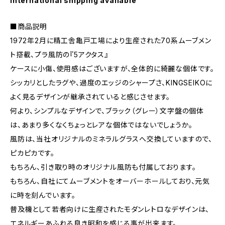
International shipping available
■商品説明
1972年2月に精工舎亀戸工場により生産された70系ムーブメン
ト搭載、プラ風防の『5アクタス』
ケースに小傷、使用感はございますが、全体的に綺麗な個体です。
シッカリとしたラグや、過度のエッジのシャープさ、KINGSEIKOに
よく見るデザインが継承されていると感じさせます。
何より、シンプルなデザインで、ブラック（グレー）文字盤の個体
は、あまり多くなくちょっとレアな個体ではないでしょうか。
風防は、当社オリジナルのミネラルグラスへ交換していますので、
ピカピカです。
もちろん、引き取り時のオリジナル風防も付属しております。
もちろん、自社にてムーブメントをオーバーホールしており、元気
に時を刻んでいます。
普及機として若者向けに生産されたモダンレトロなデザインは、
エネルギーあふれる良き昭和を感じる事が出来ます。