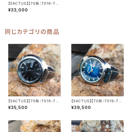
【5ACTUS】【70系：7019-704
0】SEIKO/セイコー 5アクタス 2
¥33,000
1石 Cal.7019 キャリバー 機械
式 自動巻き腕時計 精工舎亀戸
工場/SS 1972年 2月製造【ac7
019-7040-5】
同じカテゴリの商品
【5ACTUS】【70系：7019-702
【5ACTUS】【70系：7019-735
0】SEIKO/セイコー 5アクタス 2
0】【新品9面カット風防】SEIK
¥35,500
¥39,500
1石 Cal.7019 キャリバー 機械
O/セイコー 5アクタス 21石 Ca
式 自動巻き腕時計 精工舎亀戸
l.7019 キャリバー 機械式 自動
工場 1970年 9月製造 アンティ
巻き腕時計 精工舎亀戸工場/SS
ークウォッチ 中三針 純正ベルト
1975年 1月製造【ac7019-73
メンズウォッチ【5ac7019-702
50-4】
0-1】