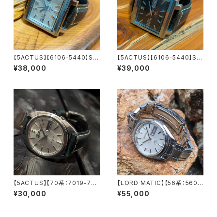
【5ACTUS】【6106-5440】SEI
【5ACTUS】【6106-5440】SEI
KO/セイコー 5アクタス 25石 C
KO/セイコー 5アクタス 25石 C
¥38,000
¥39,000
al.6106 キャリバー 機械式 自
al.6106 キャリバー 機械式 自
動巻き腕時計 精工舎諏訪工場/
動巻き腕時計 精工舎諏訪工場/
SS 1972年 1月製造品 アンティ
SS 1970年 10月製造品 アンテ
ークウォッチ 中三針 純正ベルト
ィークウォッチ 中三針 純正ベル
メンズウォッチ【5ac6106-744
ト メンズウォッチ【5ac6106-74
0-3】
40-3】
【5ACTUS】【70系：7019-707
【LORD MATIC】【56系：5606
0】SEIKO/セイコー 5アクタス 2
-7070】【新品サファイアクリス
¥30,000
¥55,000
1石 Cal.7019 キャリバー 機械
タル】【純正ベルト】SEIKO/セイ
式 自動巻き腕時計 精工舎亀戸
コーロードマチック 精工舎諏訪
工場/SS 1970年 10月製造 ア
工場 1969年 9月製造 23石 C