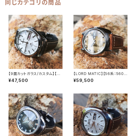
ウォッチ【dx6106-8131-2】
同じカテゴリの商品
【9面カットガラス/カスタム】【LO
【LORD MATIC】【56系：5606
RD MATIC】【56系：5606-70
-7230】【9面カットグラス 新
¥47,500
¥59,500
70】SEIKO/セイコーロードマチ
品】SEIKO/セイコーロードマチ
ック 23石 Cal.5606 キャリバ
ック 精工舎諏訪工場 1972年 4
ー 機械式 自動巻き腕時計 精工
月製造 25石 機械式 自動巻き
舎諏訪工場 1969年 3月製造
腕時計 アンティークウォッチ 中
アンティークウォッチ 中三針 レ
三針 メンズウォッチ【5606-72
ザーベルト メンズウォッチ【560
30-1】
6-7070-4】