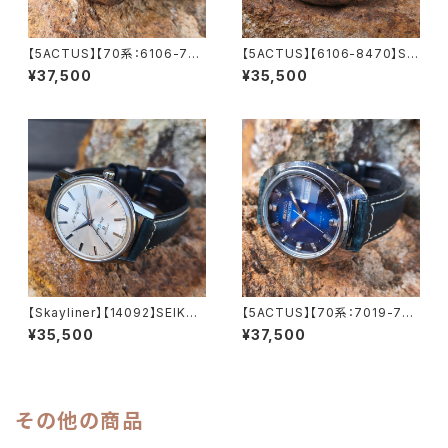
【5ACTUS】【70系：6106-759
【5ACTUS】【6106-8470】SEI
0】【新品9面カット風防】SEIK
KO/セイコー 5アクタス 25石 C
¥37,500
¥35,500
O/セイコー 5アクタス 23石 Ca
al.6106 キャリバー 機械式 自
l.6106 キャリバー 機械式 自動
動巻き腕時計 精工舎諏訪工場/
巻き腕時計 精工舎諏訪工場/SS
SS 1969年 9月製造 アンティ
1973年 7月製造【5ac6106-7
ークウォッチ 中三針 純正ベルト
590-1】
メンズウォッチ【5ac6106-847
0-1】
【Skayliner】【14092】SEIKO/
【5ACTUS】【70系：7019-735
セイコー スカイライナー 21石
0】【新品9面カット風防】SEIK
¥35,500
¥37,500
Cal.402 キャリバー 機械式 手
O/セイコー 5アクタス 21石 Ca
巻き時計 精工舎諏訪工場 1965
l.7019 キャリバー 機械式 自動
年 3月製造 アンティークウォッ
巻き腕時計 精工舎亀戸工場/SS
チ 腕時計（sｌ14092-4）
1975年 1月製造【ac7019-73
50-3】
その他の商品