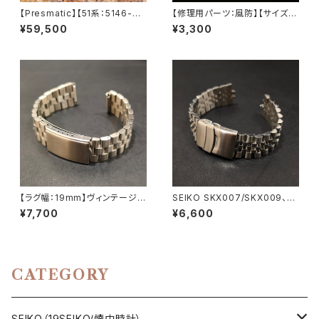
【Presmatic】【51系：5146-70
【修理用パーツ：風防】【サイズ：
30】SEIKO/セイコー 5 27石 H
直径30mm】SEIKO、CITIZEN
¥59,500
¥3,300
i-Beat/ハイビート Cal.5146
など、修理、交換用風防 直径30
キャリバー 機械式 自動巻き腕
mm フラット風防/サファイアク
時計 第二精工舎 亀戸工場/SS
リスタル LEVEL7
1969年 10月製造【pre5146-7
030-1】
【ラグ幅：19mm】ヴィンテージS
SEIKO SKX007/SKX009、ま
EIKO（5ACTUS、5SPORTS、5
た、それらを継承するモデルのス
¥7,700
¥6,600
デラックス、ファイブなどに対応）
テンレス製 替えベルト JUBILE
316Lステンレス製 替えベルト
E/ジュビリースタイル
シンプルな三連ブレスレット【LV
-SJH319Y】
CATEGORY
SEIKO（19SEIKO/懐中時計）