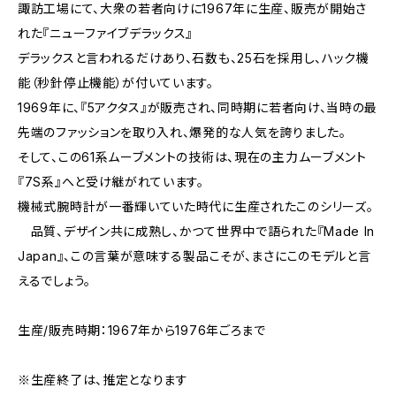
諏訪工場にて、大衆の若者向けに1967年に生産、販売が開始さ
れた『ニューファイブデラックス』
デラックスと言われるだけあり、石数も、25石を採用し、ハック機
能（秒針停止機能）が付いています。
1969年に、『5アクタス』が販売され、同時期に若者向け、当時の最
先端のファッションを取り入れ、爆発的な人気を誇りました。
そして、この61系ムーブメントの技術は、現在の主力ムーブメント
『7S系』へと受け継がれています。
機械式腕時計が一番輝いていた時代に生産されたこのシリーズ。
品質、デザイン共に成熟し、かつて世界中で語られた『Made In
Japan』、この言葉が意味する製品こそが、まさにこのモデルと言
えるでしょう。
生産/販売時期：1967年から1976年ごろまで
※生産終了は、推定となります