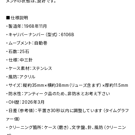
メントの状態は、良好です。
■仕様説明
・製造年：1968年11月
・キャリバーナンバー（型式）：6106B
・ムーブメント：自動巻
・石数：25石
・仕様：中三針
・ケース素材：ステンレス
・風防：アクリル
・サイズ：縦約35mm×横約38mm（リューズ含まず）×厚約11.5mm
・防水性：アンティーク品のため、非防水とお考え下さい
・OH歴：2026年3月
・日差（参考値）：平置き30秒以内に調整しています（タイムグラフ
ァー値）
・クリーニング箇所：ケース（磨き）、文字盤、針、風防（クリーニン