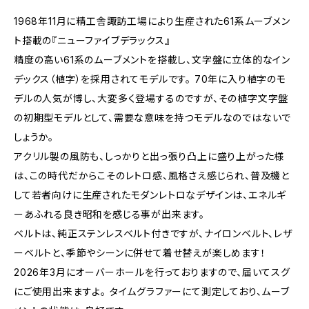
1968年11月に精工舎諏訪工場により生産された61系ムーブメン
ト搭載の『ニューファイブデラックス』
精度の高い61系のムーブメントを搭載し、文字盤に立体的なイン
デックス（植字）を採用されてモデルです。 70年に入り植字のモ
デルの人気が博し、大変多く登場するのですが、その植字文字盤
の初期型モデルとして、需要な意味を持つモデルなのではないで
しょうか。
アクリル製の風防も、しっかりと出っ張り凸上に盛り上がった様
は、この時代だからこそのレトロ感、風格さえ感じられ、普及機と
して若者向けに生産されたモダンレトロなデザインは、エネルギ
ーあふれる良き昭和を感じる事が出来ます。
ベルトは、純正ステンレスベルト付きですが、ナイロンベルト、レザ
ーベルトと、季節やシーンに併せて着せ替えが楽しめます！
2026年3月にオーバーホールを行っておりますので、届いてスグ
にご使用出来ますよ。 タイムグラファーにて測定しており、ムーブ