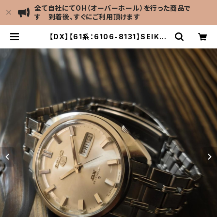
全て自社にてOH（オーバーホール）を行った商品で
す 到着後、すぐにご利用頂けます
【DX】【61系：6106-8131】SEIKO/
セイコー デラックス 25石 Cal.610
6C キャリバー 機械式 自動巻き腕時
計 精工舎諏訪工場/SS 1968年 11月
製造 アンティークウォッチ 純正ベル
ト メンズウォッチ【dx6106-8131-
2】 | LEVEL7 Antique Watch館