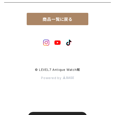
マーベル（MARVEL）
ロードマチック（LORDMATIC）
その他
その他、修理用部品
1950年代
SEIKO
商品一覧に戻る
ユニーク（UNIQUE）
プレスマチック（PRESSMATIC）
1960年代
CITIZEN
1960年～1964年製
ライナー（LINER）
1970年代
BOCTOK
1965年～1969年製
ローレル（LAUREL）
© LEVEL7 Antique Watch館
Powered by