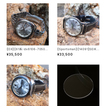
【DX】【61系：dx6106-7050】
【Sportsman】【14091】SEIK
SEIKO/セイコー デラックス 25
O/セイコー スポーツマンセブン
¥35,500
¥33,500
石 Cal.6106A キャリバー 機械
ティーン 17石 Cal.4361 キャリ
式 自動巻き腕時計 精工舎諏訪
バー 機械式 手巻き時計 精工舎
工場/SS 1968年 9月製造 アン
諏訪工場 1964年 4月製造 ア
ティークウォッチ 中三針 純正ベ
ンティークウォッチ 腕時計（sp
ルト メンズウォッチ【dx6106-7
m14091-1）
050-1】