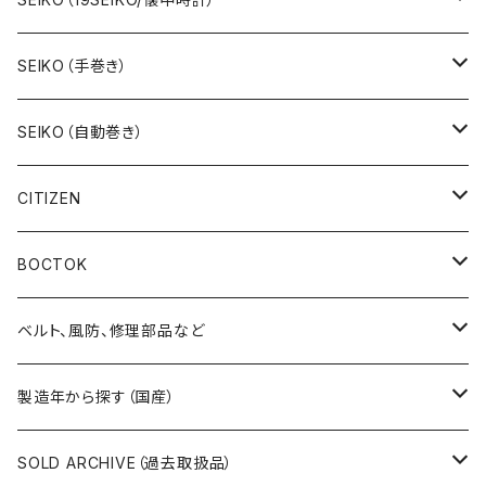
19SEIKO（7石）
SEIKO（手巻き）
19SEIKO（15石）
キングセイコー（KINGSEIKO）
SEIKO（自動巻き）
19SEIKO（21石）
クラウン（CROWN）
5アクタス（5ACTUS）
CITIZEN
その他の懐中時計
クロノス（CRONOS）
5”スポーツ”（5”SPORTS”）
手巻き腕時計
BOCTOK
スカイライナー（SKYLINER）
5デラックス（DX）
自動巻き腕時計
Amphibia/アンフィビア
ベルト、風防、修理部品など
スポーツマン（SPORTSMAN）
スポーツマチック（SPORTSMATIC）
Komandirskie/コマンダスキー
ステンレスベルト
製造年から探す（国産）
チャンピオン（CHAMPION）
セイコーマチック（SEIKOMATIC）
Komandirskie Jr/コマンダスキージュニア
風防（修理、交換用）
1940年代
SOLD ARCHIVE（過去取扱品）