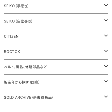
19SEIKO（7石）
SEIKO（手巻き）
19SEIKO（15石）
キングセイコー（KINGSEIKO）
SEIKO（自動巻き）
19SEIKO（21石）
クラウン（CROWN）
5アクタス（5ACTUS）
CITIZEN
その他の懐中時計
クロノス（CRONOS）
5”スポーツ”（5”SPORTS”）
手巻き腕時計
BOCTOK
スカイライナー（SKYLINER）
5デラックス（DX）
自動巻き腕時計
Amphibia/アンフィビア
ベルト、風防、修理部品など
スポーツマン（SPORTSMAN）
スポーツマチック（SPORTSMATIC）
Komandirskie/コマンダスキー
ステンレスベルト
製造年から探す（国産）
チャンピオン（CHAMPION）
セイコーマチック（SEIKOMATIC）
Komandirskie Jr/コマンダスキージュニア
風防（修理、交換用）
1940年代
SOLD ARCHIVE（過去取扱品）