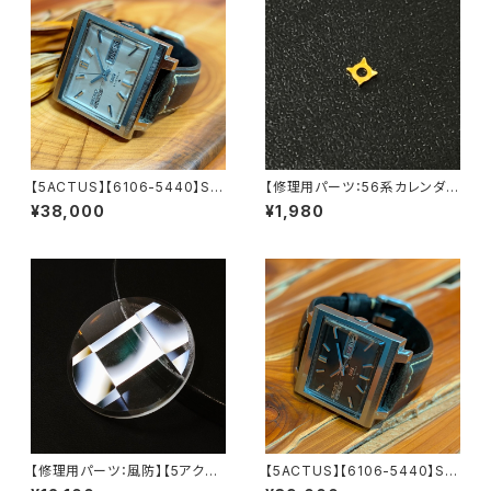
【5ACTUS】【6106-5440】SEI
【修理用パーツ：56系カレンダー
KO/セイコー 5アクタス 25石 C
レバーパーツ】SEIKO （セイコ
¥38,000
¥1,980
al.6106 キャリバー 機械式 自
ー）56系 LOAD MATIC/KING
動巻き腕時計 精工舎諏訪工場/
SEIKO ロードマチック/キングセ
SS 1972年 1月製造品 アンティ
イコー LEVEL7
ークウォッチ 中三針 純正ベルト
メンズウォッチ【5ac6106-744
0-3】
【修理用パーツ：風防】【5アクタ
【5ACTUS】【6106-5440】SEI
ス、ロードマチックなどに対応】
KO/セイコー 5アクタス 25石 C