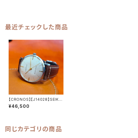
最近チェックした商品
【CRONOS】【J14028】SEIK
O/セイコー クロノス 17石 機械
¥46,500
式 手巻き時計 精工舎亀戸工場
1959年 2月製造 オーバーホー
ル済み【crsj14028-1】
同じカテゴリの商品