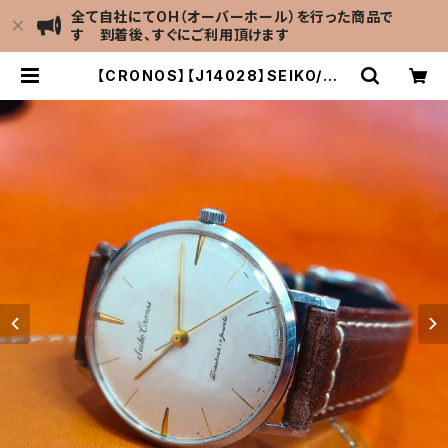
全て自社にてOH（オーバーホール）を行った商品で
す 到着後、すぐにご利用頂けます
【CRONOS】【J14028】SEIKO/セイ
コー クロノス 17石 機械式 手巻き時
計 精工舎亀戸工場 1959年 2月製造
オーバーホール済み【crsj14028-
1】 | LEVEL7 Antique Watch館