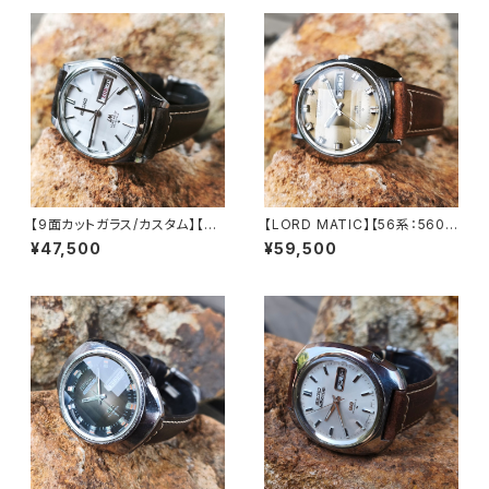
【9面カットガラス/カスタム】【LO
【LORD MATIC】【56系：5606
RD MATIC】【56系：5606-70
-7230】【9面カットグラス 新
¥47,500
¥59,500
70】SEIKO/セイコーロードマチ
品】SEIKO/セイコーロードマチ
ック 23石 Cal.5606 キャリバ
ック 精工舎諏訪工場 1972年 4
ー 機械式 自動巻き腕時計 精工
月製造 25石 機械式 自動巻き
舎諏訪工場 1969年 3月製造
腕時計 アンティークウォッチ 中
アンティークウォッチ 中三針 レ
三針 メンズウォッチ【5606-72
ザーベルト メンズウォッチ【560
30-1】
6-7070-4】