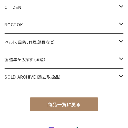
19SEIKO（21石）
クラウン（CROWN）
5アクタス（5ACTUS）
CITIZEN
その他の懐中時計
クロノス（CRONOS）
5”スポーツ”（5”SPORTS”）
手巻き腕時計
BOCTOK
スカイライナー（SKYLINER）
5デラックス（DX）
自動巻き腕時計
Amphibia/アンフィビア
ベルト、風防、修理部品など
スポーツマン（SPORTSMAN）
スポーツマチック（SPORTSMATIC）
Komandirskie/コマンダスキー
ステンレスベルト
製造年から探す（国産）
チャンピオン（CHAMPION）
セイコーマチック（SEIKOMATIC）
Komandirskie Jr/コマンダスキージュニア
風防（修理、交換用）
1940年代
SOLD ARCHIVE（過去取扱品）
マーベル（MARVEL）
ロードマチック（LORDMATIC）
その他
その他、修理用部品
1950年代
SEIKO
商品一覧に戻る
ユニーク（UNIQUE）
プレスマチック（PRESSMATIC）
1960年代
CITIZEN