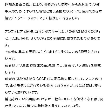
連邦の海軍の指示により、開発された腕時計からの派生で、ソ連
軍人のために作られた戦場と言う過酷な状況下で、使用できる本
格派ミリタリーウォッチとして普及して行きました。
アンフィビアと同様、コマンダスキーには、「ЗАКАЗ МО СССР」
と、「СДЕЛАНО В СССР」と文字盤に記載されたものがありま
す。
その他に異なる表記もございますが、多くは、この2種類とされて
います。
前者は、『ソ連国防省注文品』を意味し、後者は、『ソ連製』を意味
します。
前者の「ЗАКАЗ МО СССР」は、高品質の印しとして、マニアの中
で、希少モデルとされている傾向にありますが、共に品質は、変わ
らないとされています。
製造されていた期間は、わずか十数年、キレイな個体となれば、現
存数も少なく、希少な腕時計と言ってよいでしょう。