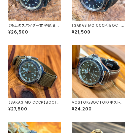
【極上のスパイダー文字盤】BO
【ЗАКАЗ МО СССР】BOCTO
CTOK/VOSTOK（ボストーク）
K/VOSTOK（ボストーク）Kom
¥26,500
¥21,500
Komandirskie/コマンダスキ
andirskie/コマンダスキー CC
ー CCCP/USSR ソビエトミリタ
CP/USSR ソビエトミリタリーウ
リーウォッチ 1980年代 アンティ
ォッチ 1980年代 アンティーク
ークウォッチ/ヴィンテージウォッ
ウォッチ/ヴィンテージウォッチ ブ
チ ブルー文字盤 メンズウォッチ
ルー文字盤 メンズウォッチ 陸軍
陸軍 機械式 手巻き 腕時【kmn
機械式 手巻き 腕時【kmnd-bl1
d-bl1-10】
-9】
【ЗАКАЗ МО СССР】BOCTO
VOSTOK/BOCTOK（ボストー
K（ボストーク）Komandirskie/
ク）Komandirskie/コマンダス
¥27,500
¥24,200
コマンダスキー CCCP/USSR
キー RUS ロシアミリタリーウォ
ソビエトミリタリーウォッチ 198
ッチ 1990年代 アンティークウ
0年代 アンティークウォッチ/ヴィ
ォッチ/ヴィンテージウォッチ メン
ンテージウォッチ ゴールド文字
ズウォッチ イタリアンレザーベル
盤 メンズウォッチ イタリアンレ
ト 機械式 手巻き 腕時計【kmnd