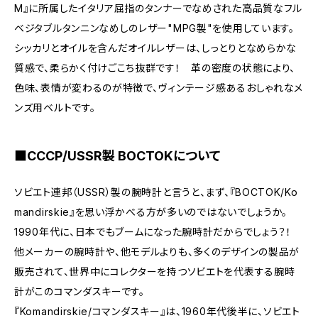
M』に所属したイタリア屈指のタンナーでなめされた高品質なフル
ベジタブルタンニンなめしのレザー"MPG製"を使用しています。
シッカリとオイルを含んだオイルレザーは、しっとりとなめらかな
質感で、柔らかく付けごこち抜群です！ 革の密度の状態により、
色味、表情が変わるのが特徴で、ヴィンテージ感あるおしゃれなメ
ンズ用ベルトです。
■CCCP/USSR製 BOCTOKについて
ソビエト連邦（USSR）製の腕時計と言うと、まず、『BOCTOK/Ko
mandirskie』を思い浮かべる方が多いのではないでしょうか。
1990年代に、日本でもブームになった腕時計だからでしょう？！
他メーカーの腕時計や、他モデルよりも、多くのデザインの製品が
販売されて、世界中にコレクターを持つソビエトを代表する腕時
計がこのコマンダスキーです。
『Komandirskie/コマンダスキー』は、1960年代後半に、ソビエト