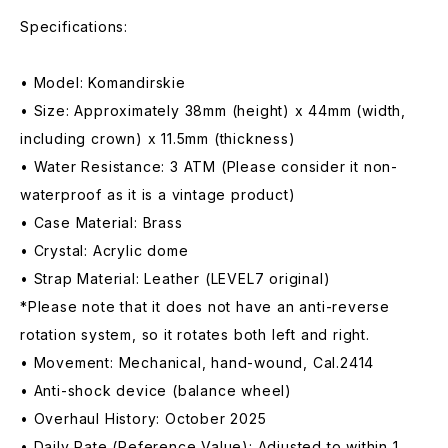
Specifications:
• Model: Komandirskie
• Size: Approximately 38mm (height) x 44mm (width,
including crown) x 11.5mm (thickness)
• Water Resistance: 3 ATM (Please consider it non-
waterproof as it is a vintage product)
• Case Material: Brass
• Crystal: Acrylic dome
• Strap Material: Leather (LEVEL7 original)
*Please note that it does not have an anti-reverse
rotation system, so it rotates both left and right.
• Movement: Mechanical, hand-wound, Cal.2414
• Anti-shock device (balance wheel)
• Overhaul History: October 2025
• Daily Rate (Reference Value): Adjusted to within 1