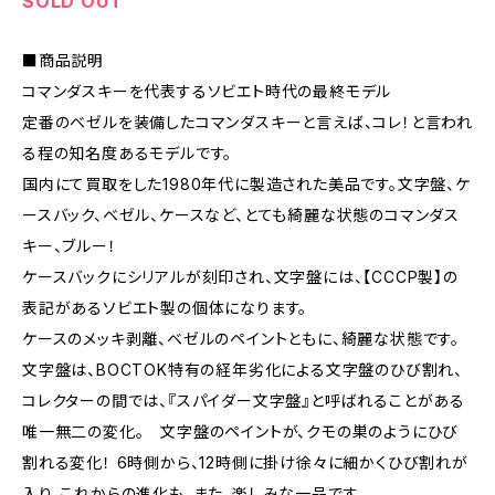
SOLD OUT
■商品説明
コマンダスキーを代表するソビエト時代の最終モデル
定番のベゼルを装備したコマンダスキーと言えば、コレ！と言われ
る程の知名度あるモデルです。
国内にて買取をした1980年代に製造された美品です。文字盤、ケ
ースバック、ベゼル、ケースなど、とても綺麗な状態のコマンダス
キー、ブルー！
ケースバックにシリアルが刻印され、文字盤には、【CCCP製】の
表記があるソビエト製の個体になります。
ケースのメッキ剥離、ベゼルのペイントともに、綺麗な状態です。
文字盤は、BOCTOK特有の経年劣化による文字盤のひび割れ、
コレクターの間では、『スパイダー文字盤』と呼ばれることがある
唯一無二の変化。 文字盤のペイントが、クモの巣のようにひび
割れる変化！ 6時側から、12時側に掛け徐々に細かくひび割れが
入り、これからの進化も、また、楽しみな一品です。