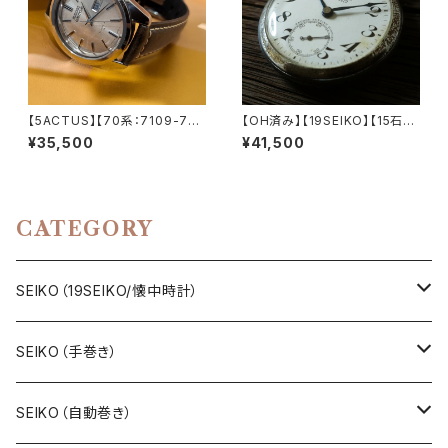
【5ACTUS】【70系：7109-704
【OH済み】【19SEIKO】【15石】S
0】SEIKO/セイコー 5アクタス 2
EIKO/セイコー SEIKOロゴ PR
¥35,500
¥41,500
1石 Cal.7019 キャリバー 機械
ECISION/プレシジョン 鉄道時
式 自動巻き腕時計 精工舎亀戸
計/懐中時計 15石 機械式 手巻
工場/SS 1970年 1月製造 アン
き時計 1963年1月製造品 動作
ティークウォッチ 中三針 純正ベ
確認済み アンティークウォッチ 1
ルト メンズウォッチ【5ac7109-
9seiko【seiko15-18】
CATEGORY
7040-1】
SEIKO（19SEIKO/懐中時計）
19SEIKO（7石）
SEIKO（手巻き）
19SEIKO（15石）
キングセイコー（KINGSEIKO）
SEIKO（自動巻き）