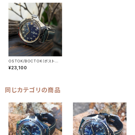
OSTOK/BOCTOK（ボストー
ク）Komandirskie/コマンダス
¥23,100
キー CCCP/USSR ソビエトミ
リタリーウォッチ 1980年代 アン
ティークウォッチ/ヴィンテージウ
ォッチ ブルー文字盤 メンズウォ
ッチ イタリアンレザー 陸軍 機
同じカテゴリの商品
械式 手巻き 腕時【kmnd-bl1-
7】