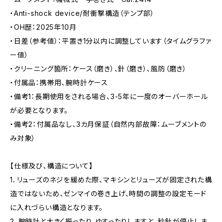
・Anti-shock device/耐衝撃構造（テンプ部）
・OH歴：2025年10月
・日差（参考値）：平置き1分以内に調整しています（タイムグラファ
ー値）
・クリーニング箇所：ケース（磨き）、針（磨き）、風防（磨き）
・付属品：携帯用、腕時計ケース
・備考1：長期使用をされる場合、3-5年に一度のオーバーホール
が必要となります。
・備考2：付属品なし、3カ月保証（自然内部故障：ムーブメントの
み対象）
【仕様及び、構造について】
1．リューズのネジを緩めた際、マキシンとリューズが固定された構
造ではないため、ゼンマイの巻き上げ、時間の調整の設定モード
に入れづらい構造となります。
2．腕時計と大きく振ったり、ゆすったりしますと、秒針が停止しま