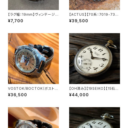
【ラグ幅：19mm】ヴィンテージS
【ACTUS】【70系：7019-735
EIKO（5ACTUS、5SPORTS、5
0】【新品9面カット風防】SEIK
¥7,700
¥39,500
デラックス、ファイブなどに対応）
O/セイコー アクタス 21石 Cal.
316Lステンレス製 替えベルト
7019 キャリバー 機械式 自動
シンプルな三連ブレスレット【LV
巻き腕時計 精工舎亀戸工場/SS
-SJH319Y】
1976年 3月製造【ac7019-73
50-4】
VOSTOK/BOCTOK（ボストー
【OH済み】【19SEIKO】【15石】S
ク）Amphibia/アンフィビア CC
EIKO/セイコー SEIKOロゴ PR
¥36,500
¥44,000
CP/USSR ソビエトダイバーズ
ECISION/プレシジョン 鉄道時
1970-1980年代 アンティーク
計/懐中時計 15石 機械式 手巻
ウォッチ/ヴィンテージウォッチ ダ
き時計 1967年9月製造品 動作
イバーズ メンズウォッチ レザー
確認済み アンティークウォッチ 1
ベルト 機械式 手巻き 腕時計 中
9seiko【seiko15-17】
古