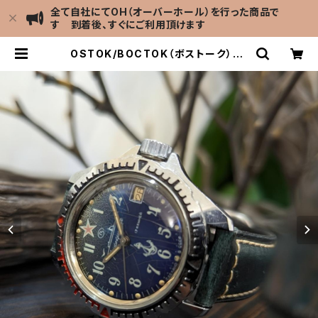
全て自社にてOH（オーバーホール）を行った商品で
す 到着後、すぐにご利用頂けます
OSTOK/BOCTOK（ボストーク）Ko
mandirskie/コマンダスキー CCC
P/USSR ソビエトミリタリーウォッチ
1980年代 アンティークウォッチ/ヴィ
ンテージウォッチ ブルー文字盤 メン
ズウォッチ イタリアンレザー 陸軍 機
械式 手巻き 腕時【kmnd-bl1-7】 | L
EVEL7 Antique Watch館