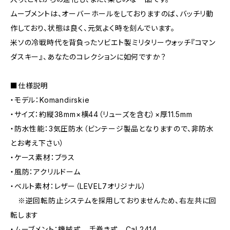
ムーブメントは、オーバーホールをしておりますのば、バッチリ動
作しており、状態は良く、元気よく時を刻んでいます。
米ソの冷戦時代を背負ったソビエト製ミリタリーウォッチ『コマン
ダスキー』、あなたのコレクションに如何ですか？
■仕様説明
・モデル：Komandirskie
・サイズ：約縦38mm×横44（リューズを含む）×厚11.5mm
・防水性能：3気圧防水（ビンテージ製品となりますので、非防水
とお考え下さい）
・ケース素材：ブラス
・風防：アクリルドーム
・ベルト素材：レザー（LEVEL7オリジナル）
※逆回転防止システムを採用しておりませんため、右左共に回
転します
・ムーブメント：機械式 手巻き式 Cal.2414