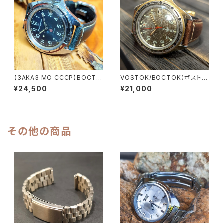
ザー 陸軍 機械式 手巻き 腕時
-gd1-5】
【kmnd-bl1-7】
【ЗАКАЗ МО СССР】BOCTO
VOSTOK/BOCTOK（ボストー
K/VOSTOK（ボストーク）Kom
ク）Komandirskie/コマンダス
¥24,500
¥21,000
andirskie/コマンダスキー CC
キー RUS製 ロシアミリタリーウ
CP/USSR ソビエトミリタリーウ
ォッチ1990年代 アンティークウ
ォッチ 1980年代 アンティーク
ォッチ/ヴィンテージウォッチ グリ
ウォッチ/ヴィンテージウォッチ ブ
ーン文字盤 メンズウォッチ ドー
ルー文字盤 メンズウォッチ イタ
ム風防 イタリアンレザー 陸軍
その他の商品
リアンレザー 陸軍 機械式 手巻
機械式 手巻き 腕時計【kmnd-
き 腕時【kmnd-bl1-7】
gdh2】