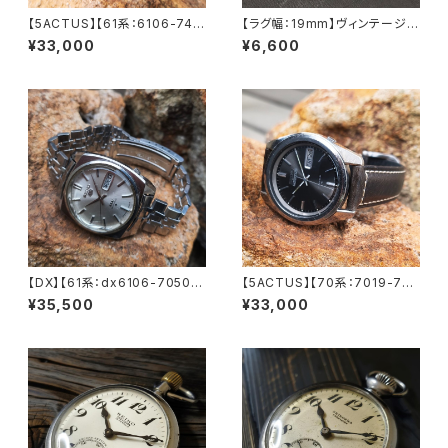
【5ACTUS】【61系：6106-748
【ラグ幅：19mm】ヴィンテージS
0】SEIKO/セイコー 5アクタス 2
EIKO（5ACTUS、5SPORTS、5
¥33,000
¥6,600
3石 Cal.6106 キャリバー 機械
デラックス、ファイブなど）など、
式 自動巻き腕時計 精工舎諏訪
ラグ幅19mm、弓カン式の腕時
工場/SS 1971年 8月製造 アン
計に対応 ステンレス製 替えベ
ティークウォッチ メンズウォッチ
ルト OYSTER/オイスタースタ
【5ac6106-7480-1】
イル
【DX】【61系：dx6106-7050】
【5ACTUS】【70系：7019-704
SEIKO/セイコー デラックス 25
0】SEIKO/セイコー 5アクタス 2
¥35,500
¥33,000
石 Cal.6106A キャリバー 機械
1石 Cal.7019 キャリバー 機械
式 自動巻き腕時計 精工舎諏訪
式 自動巻き腕時計 精工舎亀戸
工場/SS 1968年 9月製造 アン
工場/SS 1972年 2月製造【ac7
ティークウォッチ 中三針 純正ベ
019-7040-5】
ルト メンズウォッチ【dx6106-7
050-1】