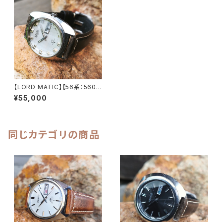
【LORD MATIC】【56系：5606
-7230】【9面カットグラス 新
¥55,000
品】SEIKO/セイコーロードマチ
ック 精工舎諏訪工場 1972年 6
月製造 25石 機械式 自動巻き
腕時計 アンティークウォッチ 中
三針 メンズウォッチ【5606-72
同じカテゴリの商品
30-2】