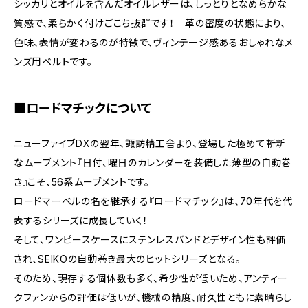
シッカリとオイルを含んだオイルレザーは、しっとりとなめらかな
質感で、柔らかく付けごこち抜群です！ 革の密度の状態により、
色味、表情が変わるのが特徴で、ヴィンテージ感あるおしゃれなメ
ンズ用ベルトです。
■ロードマチックについて
ニューファイブDXの翌年、諏訪精工舎より、登場した極めて斬新
なムーブメント『日付、曜日のカレンダーを装備した薄型の自動巻
き』こそ、56系ムーブメントです。
ロードマーベルの名を継承する『ロードマチック』は、70年代を代
表するシリーズに成長していく！
そして、ワンピースケースにステンレスバンドとデザイン性も評価
され、SEIKOの自動巻き最大のヒットシリーズとなる。
そのため、現存する個体数も多く、希少性が低いため、アンティー
クファンからの評価は低いが、機械の精度、耐久性ともに素晴らし