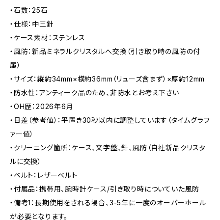
・石数：25石
・仕様：中三針
・ケース素材：ステンレス
・風防：新品ミネラルクリスタルへ交換（引き取り時の風防の付
属）
・サイズ：縦約34mm×横約36mm（リューズ含まず）×厚約12mm
・防水性：アンティーク品のため、非防水とお考え下さい
・OH歴：2026年6月
・日差（参考値）：平置き30秒以内に調整しています（タイムグラフ
ァー値）
・クリーニング箇所：ケース、文字盤、針、風防（自社新品クリスタ
ルに交換）
・ベルト：レザーベルト
・付属品：携帯用、腕時計ケース/引き取り時についていた風防
・備考1：長期使用をされる場合、3-5年に一度のオーバーホール
が必要となります。