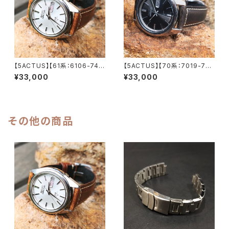
【5ACTUS】【61系：6106-748
【5ACTUS】【70系：7019-704
0】SEIKO/セイコー 5アクタス 2
0】SEIKO/セイコー 5アクタス 2
¥33,000
¥33,000
3石 Cal.6106 キャリバー 機械
1石 Cal.7019 キャリバー 機械
式 自動巻き腕時計 精工舎諏訪
式 自動巻き腕時計 精工舎亀戸
工場/SS 1971年 8月製造 アン
工場/SS 1972年 2月製造【ac7
ティークウォッチ メンズウォッチ
019-7040-5】
【5ac6106-7480-1】
その他の商品