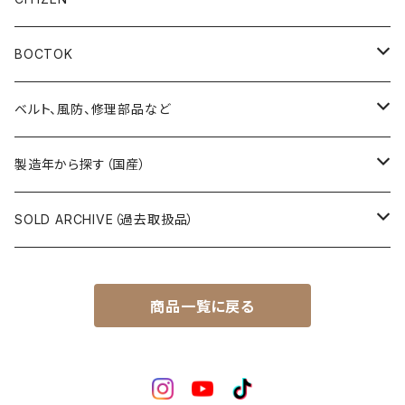
その他の懐中時計
クロノス（CRONOS）
5”スポーツ”（5”SPORTS”）
手巻き腕時計
BOCTOK
スカイライナー（SKYLINER）
5デラックス（DX）
自動巻き腕時計
Amphibia/アンフィビア
ベルト、風防、修理部品など
スポーツマン（SPORTSMAN）
スポーツマチック（SPORTSMATIC）
Komandirskie/コマンダスキー
ステンレスベルト
製造年から探す（国産）
チャンピオン（CHAMPION）
セイコーマチック（SEIKOMATIC）
Komandirskie Jr/コマンダスキージュニア
風防（修理、交換用）
1940年代
SOLD ARCHIVE（過去取扱品）
マーベル（MARVEL）
ロードマチック（LORDMATIC）
その他
その他、修理用部品
1950年代
SEIKO
商品一覧に戻る
ユニーク（UNIQUE）
プレスマチック（PRESSMATIC）
1960年代
CITIZEN
1960年～1964年製
ライナー（LINER）
1970年代
BOCTOK