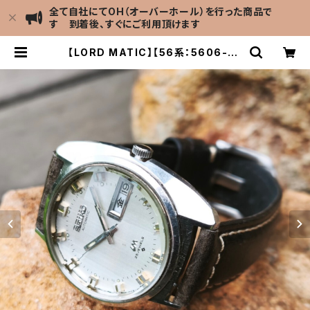
全て自社にてOH（オーバーホール）を行った商品で
す 到着後、すぐにご利用頂けます
【LORD MATIC】【56系：5606-72
30】【9面カットグラス 新品】SEIKO/
セイコーロードマチック 精工舎諏訪
工場 1972年 6月製造 25石 機械式
自動巻き腕時計 アンティークウォッチ
中三針 メンズウォッチ【5606-7230
-2】 | LEVEL7 Antique Watch館