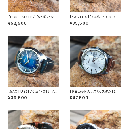
【LORD MATIC】【56系：5606
【5ACTUS】【70系：7019-702
-7000】【カレンダーレバー交換
0】SEIKO/セイコー 5アクタス 2
¥52,500
¥35,500
済み】SEIKO/セイコーロードマ
1石 Cal.7019 キャリバー 機械
チック 25石 機械式 自動巻き腕
式 自動巻き腕時計 精工舎亀戸
時計 精工舎諏訪工場 1970年
工場 1970年 9月製造 アンティ
9月製造 アンティークウォッチ
ークウォッチ 中三針 純正ベルト
レザーベルト メンズウォッチ【56
メンズウォッチ【5ac7019-702
06-7000-1】
0-1】
【5ACTUS】【70系：7019-735
【9面カットガラス/カスタム】【LO
0】【新品9面カット風防】SEIK
RD MATIC】【56系：5606-70
¥39,500
¥47,500
O/セイコー 5アクタス 21石 Ca
70】SEIKO/セイコーロードマチ
l.7019 キャリバー 機械式 自動
ック 23石 Cal.5606 キャリバ
巻き腕時計 精工舎亀戸工場/SS
ー 機械式 自動巻き腕時計 精工
1975年 1月製造【ac7019-73
舎諏訪工場 1970年 4月製造
50-4】
アンティークウォッチ 中三針 レ
ザーベルト メンズウォッチ【560
6-7070-4】