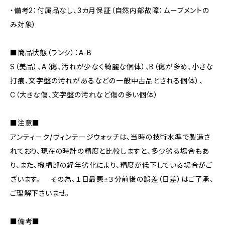
・備考2：付属品なし、3カ月保証（自然内部故障：ムーブメントの
み対象）
■商品状態（ランク）：A-B
S（美品）、A（傷、汚れが少なく綺麗な個体）、B（傷が多め、小さな
打痕、文字盤の汚れがあるなどの一般中古品とされる個体）、
C（大きな傷、文字盤の汚れなど傷の多い個体）
■注意■
アンティーク/ヴィンテージウォッチは、当時の技術水準で製造さ
れており、現在の時計の精度と比較しますと、多少劣る場合もあ
り、また、機構部の経年劣化により、精度が低下している場合がご
ざいます。 その為、１日最悪±３分前後の誤差（日差）はご了承、
ご理解下さいませ。
■備考■