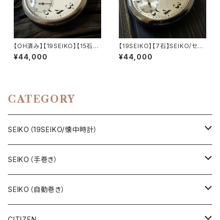
【OH済み】【19SEIKO】【15石】S
【19SEIKO】【7石】SEIKO/セイ
EIKO/セイコー SEIKOロゴ PR
コー SEIKOロゴ PRECISION/
¥44,000
¥44,000
ECISION/プレシジョン 鉄道時
プレシジョン 鉄道時計/懐中時
計/懐中時計 15石 機械式 手巻
計 機械式 手巻き時計 1945年
き時計 1967年9月製造品 動作
～1940年後半に製造された懐
確認済み アンティークウォッチ 1
中時計 動作確認済み クリーニ
9seiko【seiko15-17】
ング/ケース磨き/風防磨き済み
CATEGORY
アンティークウォッチ【seiko7-
11】
SEIKO（19SEIKO/懐中時計）
19SEIKO（7石）
SEIKO（手巻き）
19SEIKO（15石）
キングセイコー（KINGSEIKO）
SEIKO（自動巻き）
19SEIKO（21石）
クラウン（CROWN）
5アクタス（5ACTUS）
CITIZEN