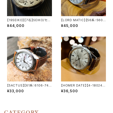
【19SEIKO】【7石】SEIKO/セイ
【LORD MATIC】【56系：5606
コー SEIKOロゴ PRECISION/
-7070】【サファイアクリスタル】
¥44,000
¥45,000
プレシジョン 鉄道時計/懐中時
SEIKO/セイコーロードマチック
計 機械式 手巻き時計 1945年
23石 Cal.5606 キャリバー 機
～1940年後半に製造された懐
械式 自動巻き腕時計 精工舎諏
中時計 動作確認済み クリーニ
訪工場 1968年 10月製造 アン
ング/ケース磨き/風防磨き済み
ティークウォッチ 中三針 レザー
アンティークウォッチ【seiko7-
ベルト メンズウォッチ【5606-7
11】
070-1】
【5ACTUS】【61系：6106-748
【HOMER DATE】【4-180241-
0】SEIKO/セイコー 5アクタス 2
YD】CITIZEN/シチズン ホーマ
¥33,000
¥36,500
3石 Cal.6106 キャリバー 機械
ー 17石 機械式 手巻き時計 19
式 自動巻き腕時計 精工舎諏訪
70年製造 アンティークウォッチ
工場/SS 1971年 8月製造 アン
腕時計【4-180241-yd】
ティークウォッチ メンズウォッチ
【5ac6106-7480-1】
CATEGORY