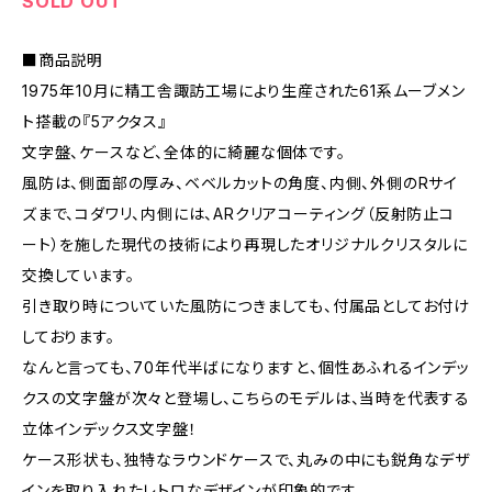
SOLD OUT
■商品説明
1975年10月に精工舎諏訪工場により生産された61系ムーブメン
ト搭載の『5アクタス』
文字盤、ケースなど、全体的に綺麗な個体です。
風防は、側面部の厚み、ベベルカットの角度、内側、外側のRサイ
ズまで、コダワリ、内側には、ARクリアコーティング（反射防止コ
ート）を施した現代の技術により再現したオリジナルクリスタルに
交換しています。
引き取り時についていた風防につきましても、付属品としてお付け
しております。
なんと言っても、70年代半ばになりますと、個性あふれるインデッ
クスの文字盤が次々と登場し、こちらのモデルは、当時を代表する
立体インデックス文字盤！
ケース形状も、独特なラウンドケースで、丸みの中にも鋭角なデザ
インを取り入れたレトロなデザインが印象的です。