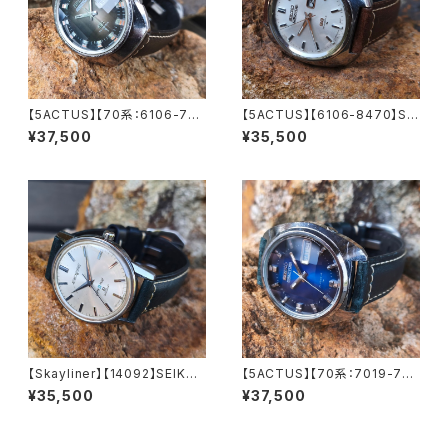
【5ACTUS】【70系：6106-759
【5ACTUS】【6106-8470】SEI
0】【新品9面カット風防】SEIK
KO/セイコー 5アクタス 25石 C
¥37,500
¥35,500
O/セイコー 5アクタス 23石 Ca
al.6106 キャリバー 機械式 自
l.6106 キャリバー 機械式 自動
動巻き腕時計 精工舎諏訪工場/
巻き腕時計 精工舎諏訪工場/SS
SS 1969年 9月製造 アンティ
1973年 7月製造【5ac6106-7
ークウォッチ 中三針 純正ベルト
590-1】
メンズウォッチ【5ac6106-847
0-1】
【Skayliner】【14092】SEIKO/
【5ACTUS】【70系：7019-735
セイコー スカイライナー 21石
0】【新品9面カット風防】SEIK
¥35,500
¥37,500
Cal.402 キャリバー 機械式 手
O/セイコー 5アクタス 21石 Ca
巻き時計 精工舎諏訪工場 1965
l.7019 キャリバー 機械式 自動
年 3月製造 アンティークウォッ
巻き腕時計 精工舎亀戸工場/SS