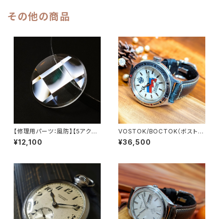
チ 腕時計（sｌ14092-4）
1975年 1月製造【ac7019-73
50-3】
その他の商品
【修理用パーツ：風防】【5アクタ
VOSTOK/BOCTOK（ボストー
ス、ロードマチックなどに対応】
ク）Amphibia/アンフィビア CC
¥12,100
¥36,500
SEIKO （セイコー）70系＆61系
CP/USSR ロシアダイバーズ 1
＆56系 交換用風防 直径30m
990年代 アンティークウォッチ/
m×厚さ3.0mm 9面カットガラ
ヴィンテージウォッチ ダイバーズ
ス風防/ミネラルガラス LEVEL7
メンズウォッチ レザーベルト 機
械式 手巻き 腕時計 中古