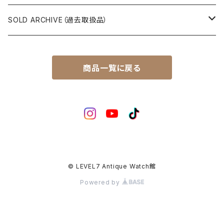
チャンピオン（CHAMPION）
セイコーマチック（SEIKOMATIC）
Komandirskie Jr/コマンダスキージュニア
風防（修理、交換用）
1940年代
SOLD ARCHIVE（過去取扱品）
マーベル（MARVEL）
ロードマチック（LORDMATIC）
その他
その他、修理用部品
1950年代
SEIKO
商品一覧に戻る
ユニーク（UNIQUE）
プレスマチック（PRESSMATIC）
1960年代
CITIZEN
1960年～1964年製
ライナー（LINER）
1970年代
BOCTOK
1965年～1969年製
ローレル（LAUREL）
© LEVEL7 Antique Watch館
Powered by