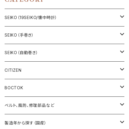
SEIKO（19SEIKO/懐中時計）
19SEIKO（7石）
SEIKO（手巻き）
19SEIKO（15石）
キングセイコー（KINGSEIKO）
SEIKO（自動巻き）
19SEIKO（21石）
クラウン（CROWN）
5アクタス（5ACTUS）
CITIZEN
その他の懐中時計
クロノス（CRONOS）
5”スポーツ”（5”SPORTS”）
手巻き腕時計
BOCTOK
スカイライナー（SKYLINER）
5デラックス（DX）
自動巻き腕時計
Amphibia/アンフィビア
ベルト、風防、修理部品など
スポーツマン（SPORTSMAN）
スポーツマチック（SPORTSMATIC）
Komandirskie/コマンダスキー
ステンレスベルト
製造年から探す（国産）