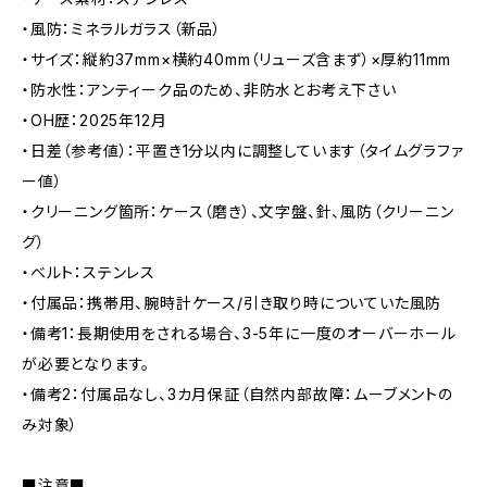
・風防：ミネラルガラス（新品）
・サイズ：縦約37mm×横約40mm（リューズ含まず）×厚約11mm
・防水性：アンティーク品のため、非防水とお考え下さい
・OH歴：2025年12月
・日差（参考値）：平置き1分以内に調整しています（タイムグラファ
ー値）
・クリーニング箇所：ケース（磨き）、文字盤、針、風防（クリーニン
グ）
・ベルト：ステンレス
・付属品：携帯用、腕時計ケース/引き取り時についていた風防
・備考1：長期使用をされる場合、3-5年に一度のオーバーホール
が必要となります。
・備考2：付属品なし、3カ月保証（自然内部故障：ムーブメントの
み対象）
■注意■