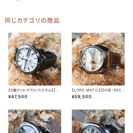
3石 Cal.6106 キャリバー 機械
式 自動巻き腕時計 精工舎諏訪
工場/SS 1975年 10月製造 ア
ンティークウォッチ 中三針 純正
ベルト メンズウォッチ【5ac610
同じカテゴリの商品
6-8680-2】
【9面カットガラス/カスタム】【LO
【LORD MATIC】【56系：5606
RD MATIC】【56系：5606-70
-7230】【9面カットグラス 新
¥47,500
¥59,500
70】SEIKO/セイコーロードマチ
品】SEIKO/セイコーロードマチ
ック 23石 Cal.5606 キャリバ
ック 精工舎諏訪工場 1972年 4
ー 機械式 自動巻き腕時計 精工
月製造 25石 機械式 自動巻き
舎諏訪工場 1969年 3月製造
腕時計 アンティークウォッチ 中
アンティークウォッチ 中三針 レ
三針 メンズウォッチ【5606-72
ザーベルト メンズウォッチ【560
30-1】
6-7070-4】