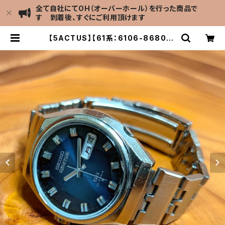
全て自社にてOH（オーバーホール）を行った商品で
す 到着後、すぐにご利用頂けます
【5ACTUS】【61系：6106-8680】S
EIKO/セイコー 5アクタス 23石 Ca
l.6106 キャリバー 機械式 自動巻き
腕時計 精工舎諏訪工場/SS 1975年
10月製造 アンティークウォッチ 中三
針 純正ベルト メンズウォッチ【5ac6
106-8680-2】 | LEVEL7 Antiqu
e Watch館