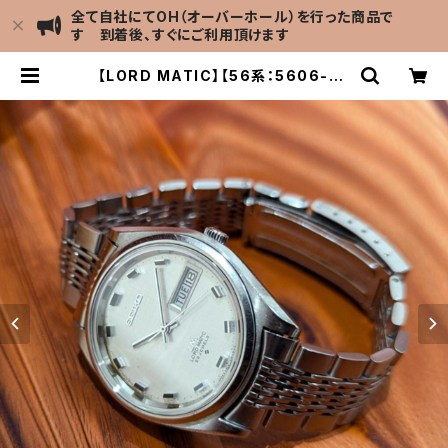
全て自社にてOH（オーバーホール）を行った商品で
す 到着後、すぐにご利用頂けます
【LORD MATIC】【56系：5606-70
70】【サファイアクリスタル】【純正ベ
ルト】SEIKO/セイコーロードマチック
精工舎諏訪工場 1969年 4月製造 2
3石 Cal.5606 キャリバー 機械式
自動巻き腕時計 アンティークウォッチ
中三針 メンズウォッチ【5606-707
0-2】 | LEVEL7 Antique Watch
館