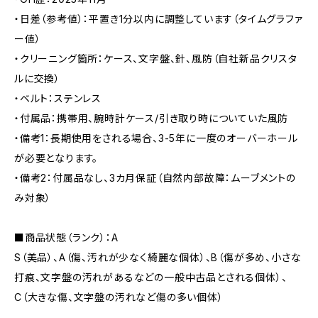
・日差（参考値）：平置き1分以内に調整しています（タイムグラファ
ー値）
・クリーニング箇所：ケース、文字盤、針、風防（自社新品クリスタ
ルに交換）
・ベルト：ステンレス
・付属品：携帯用、腕時計ケース/引き取り時についていた風防
・備考1：長期使用をされる場合、3-5年に一度のオーバーホール
が必要となります。
・備考2：付属品なし、3カ月保証（自然内部故障：ムーブメントの
み対象）
■商品状態（ランク）：A
S（美品）、A（傷、汚れが少なく綺麗な個体）、B（傷が多め、小さな
打痕、文字盤の汚れがあるなどの一般中古品とされる個体）、
C（大きな傷、文字盤の汚れなど傷の多い個体）