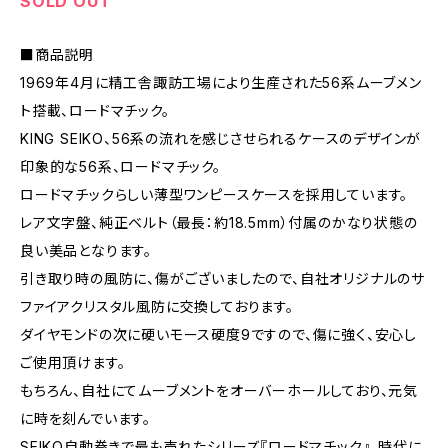
SOLD OUT
■商品説明
1969年4月に精工舎諏訪工場により生産された56系ムーブメン
ト搭載、ロードマチック。
KING SEIKO、56系の流れを感じさせられるケースのデザインが
印象的な56系、ロードマチック。
ロードマチックらしい薄型ワンピースケースを採用しています。
レア文字盤、純正ベルト（最長：約18.5mm）付属のかなり状態の
良い美品となります。
引き取り時の風防に、傷がございましたので、自社オリジナルのサ
ファイアクリスタル風防に交換しております。
ダイヤモンドの次に硬いモース硬度9ですので、傷に強く、安心し
ご使用頂けます。
もちろん、自社にてムーブメントをオーバーホールしており、元気
に時を刻んでいます。
SEIKO自動巻きで最も売れたシリーズ『ロードマチック』、時代に