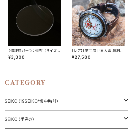
ンレザー 陸軍 機械式 手巻き 腕
ティークウォッチ 中三針 レザー
時【kmnd-wh1-1】
ベルト メンズウォッチ【5606-7
070-1】
【修理用パーツ：風防】【サイズ：
【レア】【第二次世界大戦 勝利5
直径30mm】SEIKO、CITIZEN
0周年記念】BOCTOK/VOST
¥3,300
¥27,500
など、修理、交換用風防 直径30
OK（ボストーク）Komandirski
mm フラット風防/サファイアク
e/コマンダスキー RUS製 ロシ
リスタル LEVEL7
アミリタリーウォッチ 1990年代
アンティークウォッチ/ヴィンテー
ジウォッチ メンズウォッチ 陸軍
CATEGORY
機械式 手巻き 腕時【kmnd-wa
r50-4】
SEIKO（19SEIKO/懐中時計）
19SEIKO（7石）
SEIKO（手巻き）