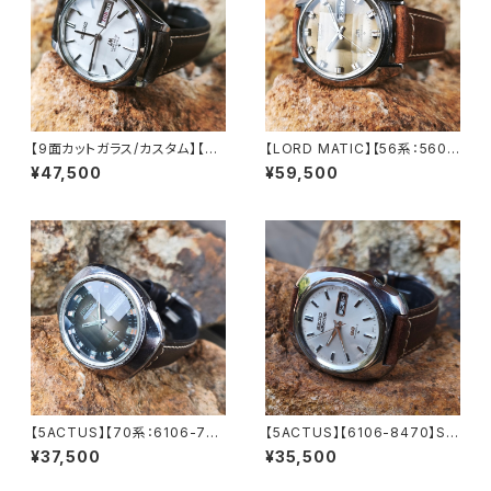
【9面カットガラス/カスタム】【LO
【LORD MATIC】【56系：5606
RD MATIC】【56系：5606-70
-7230】【9面カットグラス 新
¥47,500
¥59,500
70】SEIKO/セイコーロードマチ
品】SEIKO/セイコーロードマチ
ック 23石 Cal.5606 キャリバ
ック 精工舎諏訪工場 1972年 4
ー 機械式 自動巻き腕時計 精工
月製造 25石 機械式 自動巻き
舎諏訪工場 1969年 3月製造
腕時計 アンティークウォッチ 中
アンティークウォッチ 中三針 レ
三針 メンズウォッチ【5606-72
ザーベルト メンズウォッチ【560
30-1】
6-7070-4】
【5ACTUS】【70系：6106-759
【5ACTUS】【6106-8470】SEI
0】【新品9面カット風防】SEIK
KO/セイコー 5アクタス 25石 C
¥37,500
¥35,500
O/セイコー 5アクタス 23石 Ca
al.6106 キャリバー 機械式 自
l.6106 キャリバー 機械式 自動
動巻き腕時計 精工舎諏訪工場/