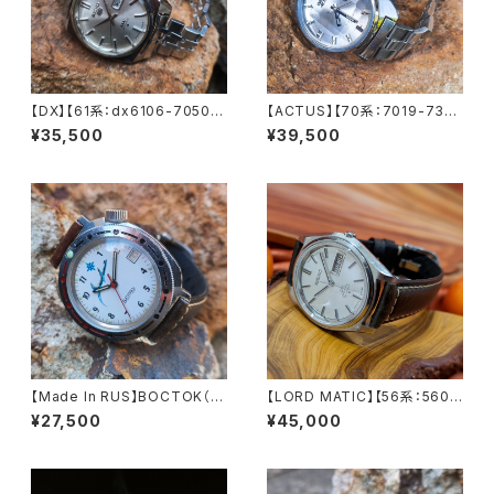
【DX】【61系：dx6106-7050】
【ACTUS】【70系：7019-735
SEIKO/セイコー デラックス 25
0】【新品9面カット風防】SEIK
¥35,500
¥39,500
石 Cal.6106A キャリバー 機械
O/セイコー アクタス 21石 Cal.
式 自動巻き腕時計 精工舎諏訪
7019 キャリバー 機械式 自動
工場/SS 1968年 9月製造 アン
巻き腕時計 精工舎亀戸工場/SS
ティークウォッチ 中三針 純正ベ
1976年 3月製造【ac7019-73
ルト メンズウォッチ【dx6106-7
50-4】
050-1】
【Made In RUS】BOCTOK（ボ
【LORD MATIC】【56系：5606
ストーク）Komandirskie/コマ
-7070】【サファイアクリスタル】
¥27,500
¥45,000
ンダスキー ロシアミリタリーウォ
SEIKO/セイコーロードマチック
ッチ 1990年代 アンティークウ
23石 Cal.5606 キャリバー 機
ォッチ/ヴィンテージウォッチ レア
械式 自動巻き腕時計 精工舎諏
文字盤 メンズウォッチ イタリア
訪工場 1968年 10月製造 アン