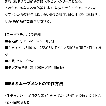
され、SEIKOの自動巻き最大のヒットシリーズとなる。
そのため、現存する個体数も多く、希少性が低いため、アンティー
クファンからの評価は低いが、機械の精度、耐久性ともに素晴らし
く、準高級品に位置づけされる。
【ロードマチック】の詳細
■製造期間：1968年～1973円頃
■キャりバー：5601A／A5605A（日付）／5606A（曜日・日付）ほ
か
■石数：23石／25石
■テンプ振動数：21,600回／時（6振動）
■56系ムーブメントの操作方法
・手巻き：リューズ通常位置（引き上げない状態）で12時方向（上方
向）へ回転させる