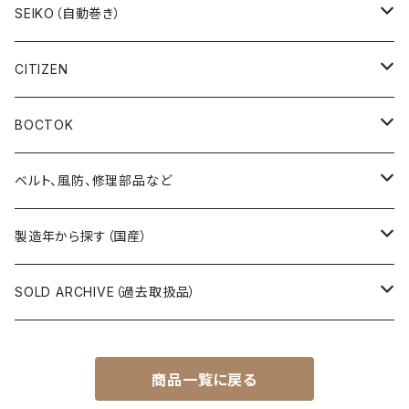
19SEIKO（15石）
キングセイコー（KINGSEIKO）
SEIKO（自動巻き）
19SEIKO（21石）
クラウン（CROWN）
5アクタス（5ACTUS）
CITIZEN
その他の懐中時計
クロノス（CRONOS）
5”スポーツ”（5”SPORTS”）
手巻き腕時計
BOCTOK
スカイライナー（SKYLINER）
5デラックス（DX）
自動巻き腕時計
Amphibia/アンフィビア
ベルト、風防、修理部品など
スポーツマン（SPORTSMAN）
スポーツマチック（SPORTSMATIC）
Komandirskie/コマンダスキー
ステンレスベルト
製造年から探す（国産）
チャンピオン（CHAMPION）
セイコーマチック（SEIKOMATIC）
Komandirskie Jr/コマンダスキージュニア
風防（修理、交換用）
1940年代
SOLD ARCHIVE（過去取扱品）
マーベル（MARVEL）
ロードマチック（LORDMATIC）
その他
その他、修理用部品
1950年代
SEIKO
商品一覧に戻る
ユニーク（UNIQUE）
プレスマチック（PRESSMATIC）
1960年代
CITIZEN