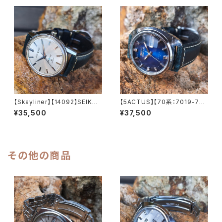
巻き腕時計 精工舎諏訪工場/SS
SS 1969年 9月製造 アンティ
1973年 7月製造【5ac6106-7
ークウォッチ 中三針 純正ベルト
590-1】
メンズウォッチ【5ac6106-847
0-1】
【Skayliner】【14092】SEIKO/
【5ACTUS】【70系：7019-735
セイコー スカイライナー 21石
0】【新品9面カット風防】SEIK
¥35,500
¥37,500
Cal.402 キャリバー 機械式 手
O/セイコー 5アクタス 21石 Ca
巻き時計 精工舎諏訪工場 1965
l.7019 キャリバー 機械式 自動
年 3月製造 アンティークウォッ
巻き腕時計 精工舎亀戸工場/SS
チ 腕時計（sｌ14092-4）
1975年 1月製造【ac7019-73
50-3】
その他の商品