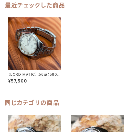
最近チェックした商品
【LORD MATIC】【56系：5606
-7070】【サファイアクリスタル】
¥57,500
【純正ベルト】SEIKO/セイコー
ロードマチック 精工舎諏訪工場
1969年 4月製造 23石 Cal.56
06 キャリバー 機械式 自動巻き
腕時計 アンティークウォッチ 中
同じカテゴリの商品
三針 メンズウォッチ【5606-70
70-2】