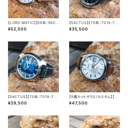
【LORD MATIC】【56系：5606
【5ACTUS】【70系：7019-702
-7000】【カレンダーレバー交換
0】SEIKO/セイコー 5アクタス 2
¥52,500
¥35,500
済み】SEIKO/セイコーロードマ
1石 Cal.7019 キャリバー 機械
チック 25石 機械式 自動巻き腕
式 自動巻き腕時計 精工舎亀戸
時計 精工舎諏訪工場 1970年
工場 1970年 9月製造 アンティ
9月製造 アンティークウォッチ
ークウォッチ 中三針 純正ベルト
レザーベルト メンズウォッチ【56
メンズウォッチ【5ac7019-702
06-7000-1】
0-1】
【5ACTUS】【70系：7019-735
【9面カットガラス/カスタム】【LO
0】【新品9面カット風防】SEIK
RD MATIC】【56系：5606-70
¥39,500
¥47,500
O/セイコー 5アクタス 21石 Ca
70】SEIKO/セイコーロードマチ
l.7019 キャリバー 機械式 自動
ック 23石 Cal.5606 キャリバ
巻き腕時計 精工舎亀戸工場/SS
ー 機械式 自動巻き腕時計 精工
1975年 1月製造【ac7019-73
舎諏訪工場 1970年 4月製造
50-4】
アンティークウォッチ 中三針 レ
ザーベルト メンズウォッチ【560