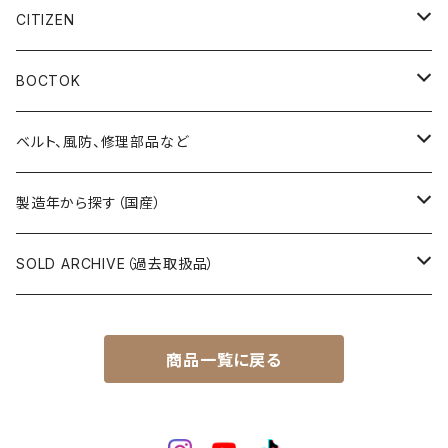
19SEIKO（21石）
クラウン（CROWN）
5アクタス（5ACTUS）
CITIZEN
その他の懐中時計
クロノス（CRONOS）
5”スポーツ”（5”SPORTS”）
手巻き腕時計
BOCTOK
スカイライナー（SKYLINER）
5デラックス（DX）
自動巻き腕時計
Amphibia/アンフィビア
ベルト、風防、修理部品など
スポーツマン（SPORTSMAN）
スポーツマチック（SPORTSMATIC）
Komandirskie/コマンダスキー
ステンレスベルト
製造年から探す（国産）
チャンピオン（CHAMPION）
セイコーマチック（SEIKOMATIC）
Komandirskie Jr/コマンダスキージュニア
風防（修理、交換用）
1940年代
SOLD ARCHIVE（過去取扱品）
マーベル（MARVEL）
ロードマチック（LORDMATIC）
その他
その他、修理用部品
1950年代
SEIKO
商品一覧に戻る
ユニーク（UNIQUE）
プレスマチック（PRESSMATIC）
1960年代
CITIZEN
1960年～1964年製
ライナー（LINER）
1970年代
BOCTOK