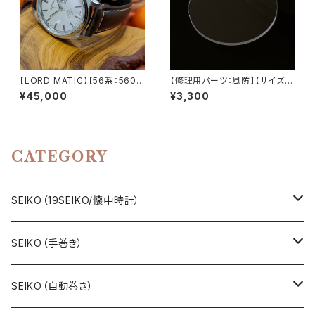
【LORD MATIC】【56系：5606
【修理用パーツ：風防】【サイズ：
-7070】【サファイアクリスタル】
直径30mm】SEIKO、CITIZEN
¥45,000
¥3,300
SEIKO/セイコーロードマチック
など、修理、交換用風防 直径30
23石 Cal.5606 キャリバー 機
mm フラット風防/サファイアク
械式 自動巻き腕時計 精工舎諏
リスタル LEVEL7
訪工場 1968年 10月製造 アン
ティークウォッチ 中三針 レザー
CATEGORY
ベルト メンズウォッチ【5606-7
070-1】
SEIKO（19SEIKO/懐中時計）
19SEIKO（7石）
SEIKO（手巻き）
19SEIKO（15石）
キングセイコー（KINGSEIKO）
SEIKO（自動巻き）