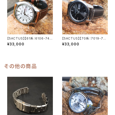
6-7070-4】
【5ACTUS】【61系：6106-748
【5ACTUS】【70系：7019-704
0】SEIKO/セイコー 5アクタス 2
0】SEIKO/セイコー 5アクタス 2
¥33,000
¥33,000
3石 Cal.6106 キャリバー 機械
1石 Cal.7019 キャリバー 機械
式 自動巻き腕時計 精工舎諏訪
式 自動巻き腕時計 精工舎亀戸
工場/SS 1971年 8月製造 アン
工場/SS 1972年 2月製造【ac7
ティークウォッチ メンズウォッチ
019-7040-5】
【5ac6106-7480-1】
その他の商品