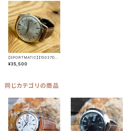
【SPORTMATIC】【15037D】S
EIKO/セイコー スポーツマチッ
¥35,500
ク 21石 Cal.790 キャリバー 機
械式 自動巻き腕時計 精工舎諏
訪工場 1963年 6月製造 アンテ
ィークウォッチ 中三針 純正ベル
ト メンズウォッチ【smp15037d
同じカテゴリの商品
-1】