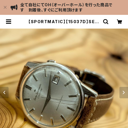
全て自社にてOH（オーバーホール）を行った商品で
す 到着後、すぐにご利用頂けます
【SPORTMATIC】【15037D】SEIK
O/セイコー スポーツマチック 21石 C
al.790 キャリバー 機械式 自動巻き
腕時計 精工舎諏訪工場 1963年 6月
製造 アンティークウォッチ 中三針 純
正ベルト メンズウォッチ【smp1503
7d-1】 | LEVEL7 Antique Watch
館