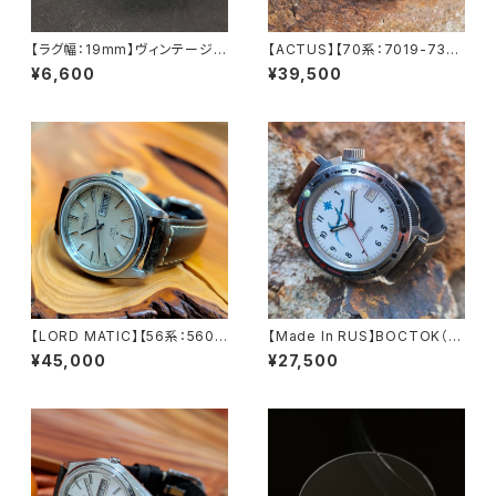
【ラグ幅：19mm】ヴィンテージS
【ACTUS】【70系：7019-735
EIKO（5ACTUS、5SPORTS、5
0】【新品9面カット風防】SEIK
¥6,600
¥39,500
デラックス、ファイブなど）など、
O/セイコー アクタス 21石 Cal.
ラグ幅19mm、弓カン式の腕時
7019 キャリバー 機械式 自動
計に対応 ステンレス製 替えベ
巻き腕時計 精工舎亀戸工場/SS
ルト OYSTER/オイスタースタ
1976年 3月製造【ac7019-73
イル
50-4】
【LORD MATIC】【56系：5606
【Made In RUS】BOCTOK（ボ
-7072】【サファイアクリスタル】
ストーク）Komandirskie/コマ
¥45,000
¥27,500
SEIKO/セイコーロードマチック
ンダスキー ロシアミリタリーウォ
23石 Cal.5606 キャリバー 機
ッチ 1990年代 アンティークウ
械式 自動巻き腕時計 精工舎諏
ォッチ/ヴィンテージウォッチ レア
訪工場 1974年 1月製造製造 ア
文字盤 メンズウォッチ イタリア
ンティークウォッチ 中三針 レザ
ンレザー 陸軍 機械式 手巻き 腕
ーベルト メンズウォッチ【lm560
時【kmnd-wh1-1】
6-7072-1】