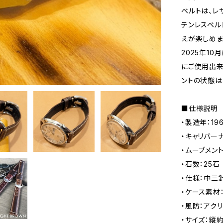
ベルトは、レ
テンレスベル
えが楽しめま
2025年1
にご使用出来
ントの状態は
■仕様説明
・製造年：196
・キャリバーナ
・ムーブメン
・石数：25石
・仕様：中三
・ケース素材
・風防：アク
・サイズ：縦約