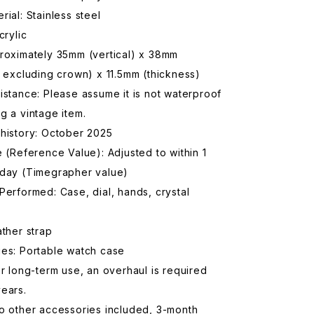
rial: Stainless steel
crylic
proximately 35mm (vertical) x 38mm
, excluding crown) x 11.5mm (thickness)
istance: Please assume it is not waterproof
g a vintage item.
 history: October 2025
e (Reference Value): Adjusted to within 1
 day (Timegrapher value)
Performed: Case, dial, hands, crystal
ather strap
ies: Portable watch case
or long-term use, an overhaul is required
ears.
o other accessories included, 3-month