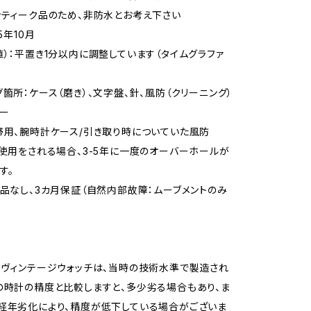
ンティーク品のため、非防水とお考え下さい
5年10月
値）：平置き1分以内に調整しています（タイムグラファ
グ箇所：ケース（磨き）、文字盤、針、風防（クリーニング）
ザー
帯用、腕時計ケース/引き取り時についていた風防
期使用をされる場合、3-5年に一度のオーバーホールが
す。
属品なし、3カ月保証（自然内部故障：ムーブメントのみ
/ヴィンテージウォッチは、当時の技術水準で製造され
の時計の精度と比較しますと、多少劣る場合もあり、ま
経年劣化により、精度が低下している場合がございま