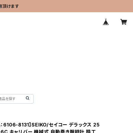
用頂けます
系：6106-8131】SEIKO/セイコー デラックス 25
6106C キャリバー 機械式 自動巻き腕時計 精工