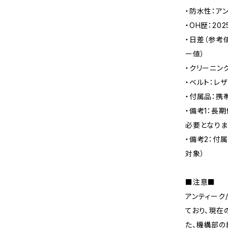
・防水性：ア
・OH歴：202
・日差（参考
ー値）
・クリーニン
・ベルト：レ
・付属品：携
・備考1：長
必要となりま
・備考2：付
対象）
■注意■
アンティーク
ており、現在
た、機構部の