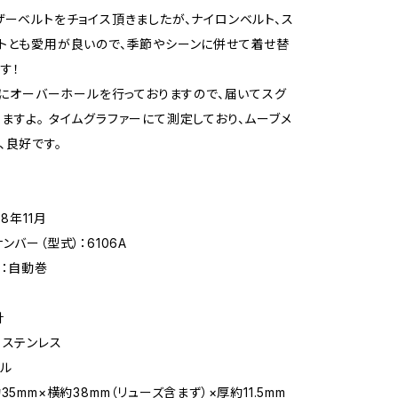
ザーベルトをチョイス頂きましたが、ナイロンベルト、ス
トとも愛用が良いので、季節やシーンに併せて着せ替
す！
0月にオーバーホールを行っておりますので、届いてスグ
ますよ。 タイムグラファーにて測定しており、ムーブメ
、良好です。
8年11月
ンバー（型式）：6106A
ト：自動巻
針
：ステンレス
リル
35mm×横約38mm（リューズ含まず）×厚約11.5mm