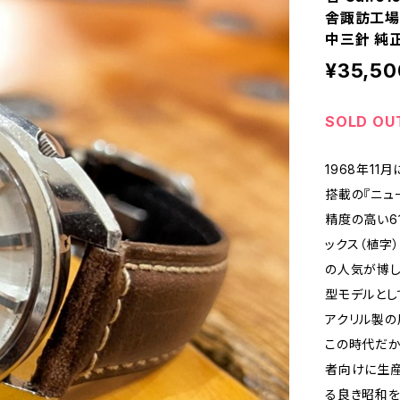
舎諏訪工場/
中三針 純正
¥35,50
SOLD OU
1968年1
搭載の『ニュ
精度の高い6
ックス（植字
の人気が博し
型モデルとし
アクリル製の
この時代だか
者向けに生産
る良き昭和を