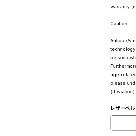
warranty (n
Caution:
Antique/vi
technology 
be somewha
Furthermor
age-relate
please unde
(deviation)
レザーベル