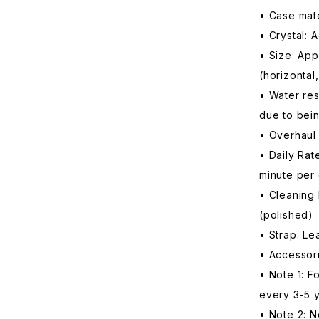
• Case mate
• Crystal: A
• Size: Ap
(horizontal
• Water res
due to bein
• Overhaul
• Daily Rat
minute per
• Cleaning 
(polished)
• Strap: Le
• Accessor
• Note 1: F
every 3-5 y
• Note 2: N