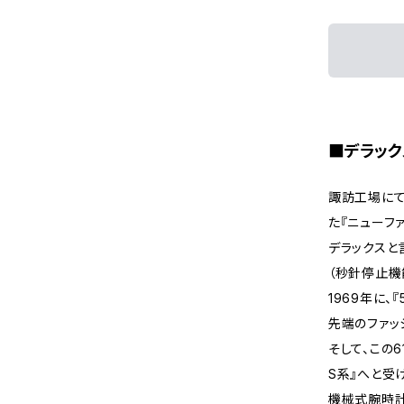
■デラック
諏訪工場にて
た『ニューフ
デラックスと
（秒針停止機
1969年に
先端のファッ
そして、この
S系』へと受
機械式腕時