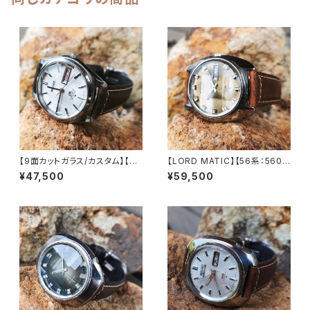
9-7070-4】
【9面カットガラス/カスタム】【LO
【LORD MATIC】【56系：5606
RD MATIC】【56系：5606-70
-7230】【9面カットグラス 新
¥47,500
¥59,500
70】SEIKO/セイコーロードマチ
品】SEIKO/セイコーロードマチ
ック 23石 Cal.5606 キャリバ
ック 精工舎諏訪工場 1972年 4
ー 機械式 自動巻き腕時計 精工
月製造 25石 機械式 自動巻き
舎諏訪工場 1969年 3月製造
腕時計 アンティークウォッチ 中
アンティークウォッチ 中三針 レ
三針 メンズウォッチ【5606-72
ザーベルト メンズウォッチ【560
30-1】
6-7070-4】