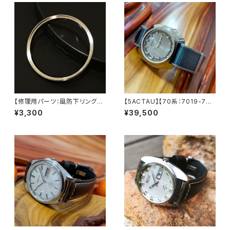
【修理用パーツ：風防下リング】
【5ACTAU】【70系：7019-701
【5606-7070/7072/7140に
0】SEIKO/セイコー アクタス 21
¥3,300
¥39,500
対応】SEIKO （セイコー）56系
石 Cal.7019 キャリバー ブルー
LOAD MATIC/ロードマチック
文字盤 機械式 自動巻き腕時計
LEVEL7
精工舎亀戸工場/SS 1969年 11
月製造 アンティークウォッチ 中
三針 ナイロンベルト付き メンズ
ウォッチ【5ac7019-7010-2】