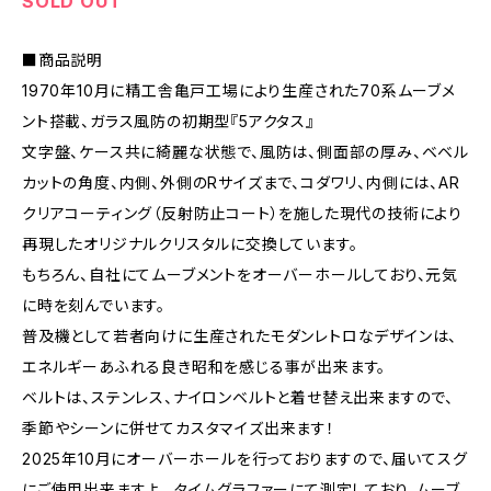
SOLD OUT
■商品説明
1970年10月に精工舎亀戸工場により生産された70系ムーブメ
ント搭載、ガラス風防の初期型『5アクタス』
文字盤、ケース共に綺麗な状態で、風防は、側面部の厚み、ベベル
カットの角度、内側、外側のRサイズまで、コダワリ、内側には、AR
クリアコーティング（反射防止コート）を施した現代の技術により
再現したオリジナルクリスタルに交換しています。
もちろん、自社にてムーブメントをオーバーホールしており、元気
に時を刻んでいます。
普及機として若者向けに生産されたモダンレトロなデザインは、
エネルギーあふれる良き昭和を感じる事が出来ます。
ベルトは、ステンレス、ナイロンベルトと着せ替え出来ますので、
季節やシーンに併せてカスタマイズ出来ます！
2025年10月にオーバーホールを行っておりますので、届いてスグ
にご使用出来ますよ。 タイムグラファーにて測定しており、ムーブ