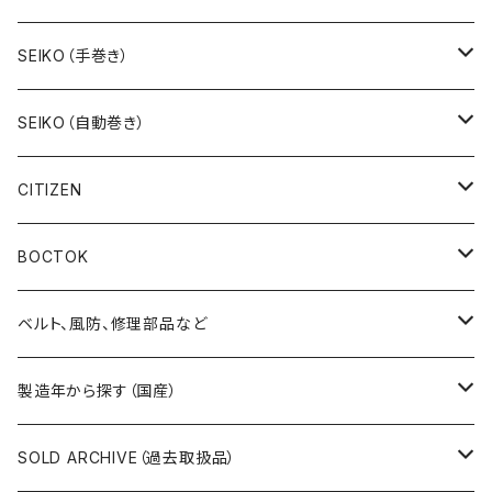
19SEIKO（7石）
SEIKO（手巻き）
19SEIKO（15石）
キングセイコー（KINGSEIKO）
SEIKO（自動巻き）
19SEIKO（21石）
クラウン（CROWN）
5アクタス（5ACTUS）
CITIZEN
その他の懐中時計
クロノス（CRONOS）
5”スポーツ”（5”SPORTS”）
手巻き腕時計
BOCTOK
スカイライナー（SKYLINER）
5デラックス（DX）
自動巻き腕時計
Amphibia/アンフィビア
ベルト、風防、修理部品など
スポーツマン（SPORTSMAN）
スポーツマチック（SPORTSMATIC）
Komandirskie/コマンダスキー
ステンレスベルト
製造年から探す（国産）
チャンピオン（CHAMPION）
セイコーマチック（SEIKOMATIC）
Komandirskie Jr/コマンダスキージュニア
風防（修理、交換用）
1940年代
SOLD ARCHIVE（過去取扱品）