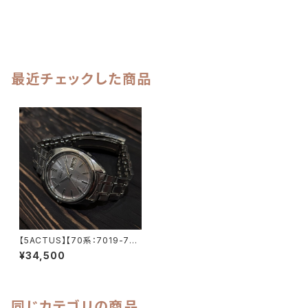
最近チェックした商品
【5ACTUS】【70系：7019-707
0】SEIKO/セイコー 5アクタス 2
¥34,500
1石 Cal.7019 キャリバー 機械
式 自動巻き腕時計 精工舎亀戸
工場/SS 1970年 10月製造 ア
ンティークウォッチ 中三針 純正
ベルト メンズウォッチ【5ac701
同じカテゴリの商品