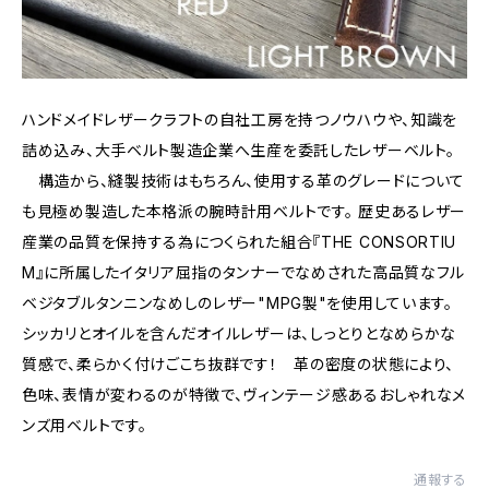
ハンドメイドレザークラフトの自社工房を持つノウハウや、知識を
詰め込み、大手ベルト製造企業へ生産を委託したレザーベルト。
構造から、縫製技術はもちろん、使用する革のグレードについて
も見極め製造した本格派の腕時計用ベルトです。 歴史あるレザー
産業の品質を保持する為につくられた組合『THE CONSORTIU
M』に所属したイタリア屈指のタンナーでなめされた高品質なフル
ベジタブルタンニンなめしのレザー"MPG製"を使用しています。
シッカリとオイルを含んだオイルレザーは、しっとりとなめらかな
質感で、柔らかく付けごこち抜群です！ 革の密度の状態により、
色味、表情が変わるのが特徴で、ヴィンテージ感あるおしゃれなメ
ンズ用ベルトです。
通報する