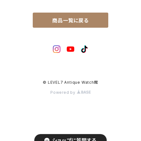
マーベル（MARVEL）
ロードマチック（LORDMATIC）
その他
その他、修理用部品
1950年代
SEIKO
商品一覧に戻る
ユニーク（UNIQUE）
プレスマチック（PRESSMATIC）
1960年代
CITIZEN
1960年～1964年製
ライナー（LINER）
1970年代
BOCTOK
1965年～1969年製
ローレル（LAUREL）
© LEVEL7 Antique Watch館
Powered by
ショップに質問する