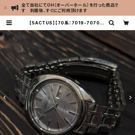
全て自社にてOH（オーバーホール）を行った商品で
す 到着後、すぐにご利用頂けます
【5ACTUS】【70系：7019-7070】S
EIKO/セイコー 5アクタス 21石 Cal.
7019 キャリバー 機械式 自動巻き腕
時計 精工舎亀戸工場/SS 1970年 1
0月製造 アンティークウォッチ 中三針
純正ベルト メンズウォッチ【5ac701
9-7070-4】 | LEVEL7 Antique
Watch館