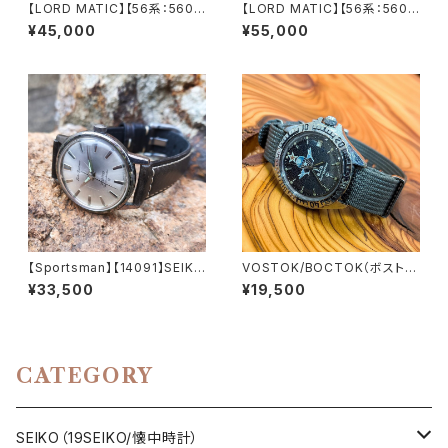
【LORD MATIC】【56系：5606
【LORD MATIC】【56系：5606
-7070】【サファイアクリスタル】
-7230】【9面カットグラス 新
¥45,000
¥55,000
SEIKO/セイコーロードマチック
品】SEIKO/セイコーロードマチ
23石 Cal.5606 キャリバー 機
ック 精工舎諏訪工場 1972年 6
械式 自動巻き腕時計 精工舎諏
月製造 25石 機械式 自動巻き
訪工場 1968年 10月製造 アン
腕時計 アンティークウォッチ 中
ティークウォッチ 中三針 レザー
三針 メンズウォッチ【5606-72
ベルト メンズウォッチ【5606-7
30-2】
070-1】
【Sportsman】【14091】SEIK
VOSTOK/BOCTOK（ボストー
O/セイコー スポーツマンセブン
ク）Komandirskie/コマンダス
¥33,500
¥19,500
ティーン 17石 Cal.4361 キャリ
キー RUS ロシアミリタリーウォ
バー 機械式 手巻き時計 精工舎
ッチ 1990年代 アンティークウ
諏訪工場 1964年 4月製造 ア
ォッチ/ヴィンテージウォッチ ブラ
ンティークウォッチ 腕時計（sp
ック文字盤 メンズウォッチ NAT
m14091-1）
O ナイロンベルト 機械式 手巻
CATEGORY
き 腕時計【kmnd-gd1-5】
SEIKO（19SEIKO/懐中時計）