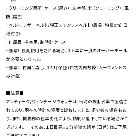
・クリーニング箇所：ケース（磨き）、文字盤、針（クリーニング）、風
防（磨き）
・ベルト：レザーベルト/純正ステンレスベルト（最長：約18cm）（2
種付き）
・付属品：携帯用、腕時計ケース
・備考1：長期使用をされる場合、3-5年に一度のオーバーホール
が必要となります。
・備考2：付属品なし、3カ月保証（自然内部故障：ムーブメントの
み対象）
■注意■
アンティーク/ヴィンテージウォッチは、当時の技術水準で製造さ
れており、現在の時計の精度と比較しますと、多少劣る場合もあ
り、また、機構部の経年劣化により、精度が低下している場合がご
ざいます。 その為、１日最悪±３分前後の誤差（日差）はご了承、
ご理解下さいませ。