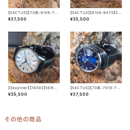
【5ACTUS】【70系：6106-759
【5ACTUS】【6106-8470】SEI
0】【新品9面カット風防】SEIK
KO/セイコー 5アクタス 25石 C
¥37,500
¥35,500
O/セイコー 5アクタス 23石 Ca
al.6106 キャリバー 機械式 自
l.6106 キャリバー 機械式 自動
動巻き腕時計 精工舎諏訪工場/
巻き腕時計 精工舎諏訪工場/SS
SS 1969年 9月製造 アンティ
1973年 7月製造【5ac6106-7
ークウォッチ 中三針 純正ベルト
590-1】
メンズウォッチ【5ac6106-847
0-1】
【Skayliner】【14092】SEIKO/
【5ACTUS】【70系：7019-735
セイコー スカイライナー 21石
0】【新品9面カット風防】SEIK
¥35,500
¥37,500
Cal.402 キャリバー 機械式 手
O/セイコー 5アクタス 21石 Ca
巻き時計 精工舎諏訪工場 1965
l.7019 キャリバー 機械式 自動
年 3月製造 アンティークウォッ
巻き腕時計 精工舎亀戸工場/SS
チ 腕時計（sｌ14092-4）
1975年 1月製造【ac7019-73
50-3】
その他の商品