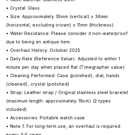
• Crystal: Glass
• Size: Approximately 35mm (vertical) x 36mm
(horizontal, excluding crown) x 11mm (thickness)
• Water Resistance: Please consider it non-waterproof
due to being an antique item.
• Overhaul History: October 2025
• Daily Rate (Reference Value): Adjusted to within 1
minute per day when placed flat (Timegrapher value)
• Cleaning Performed: Case (polished), dial, hands
(cleaned), crystal (polished)
• Strap: Leather strap / Original stainless steel bracelet
(maximum length: approximately 18cm) (2 types
included)
• Accessories: Portable watch case
• Note 1: For long-term use, an overhaul is required
every 3-5 years.