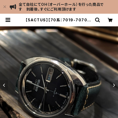
全て自社にてOH（オーバーホール）を行った商品で
す 到着後、すぐにご利用頂けます
【5ACTUS】【70系：7019-7070】S
EIKO/セイコー 5アクタス 21石 デー
プグリーン Cal.7019 キャリバー 機
械式 自動巻き腕時計 精工舎亀戸工
場/SS 1972年 2月製造 アンティー
クウォッチ 中三針 イタリアンレザー
ベルト付き メンズウォッチ【5ac701
9-7070】 | LEVEL7 Antique Wa
tch館