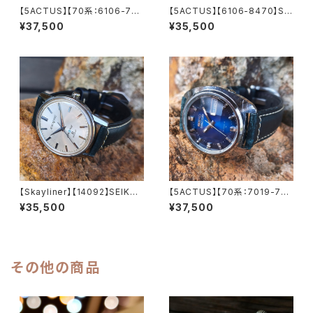
【5ACTUS】【70系：6106-759
【5ACTUS】【6106-8470】SEI
0】【新品9面カット風防】SEIK
KO/セイコー 5アクタス 25石 C
¥37,500
¥35,500
O/セイコー 5アクタス 23石 Ca
al.6106 キャリバー 機械式 自
l.6106 キャリバー 機械式 自動
動巻き腕時計 精工舎諏訪工場/
巻き腕時計 精工舎諏訪工場/SS
SS 1969年 9月製造 アンティ
1973年 7月製造【5ac6106-7
ークウォッチ 中三針 純正ベルト
590-1】
メンズウォッチ【5ac6106-847
0-1】
【Skayliner】【14092】SEIKO/
【5ACTUS】【70系：7019-735
セイコー スカイライナー 21石
0】【新品9面カット風防】SEIK
¥35,500
¥37,500
Cal.402 キャリバー 機械式 手
O/セイコー 5アクタス 21石 Ca
巻き時計 精工舎諏訪工場 1965
l.7019 キャリバー 機械式 自動
年 3月製造 アンティークウォッ
巻き腕時計 精工舎亀戸工場/SS
チ 腕時計（sｌ14092-4）
1975年 1月製造【ac7019-73
50-3】
その他の商品