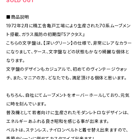
SOLD OUT
■商品説明
1972年2月に精工舎亀戸工場により生産された70系ムーブメン
ト搭載、ガラス風防の初期型『5アクタス』
こちらの文字盤は、【深いグリーン】の仕様で、非常にレアなカラー
になりまして、ケース、文字盤などの状態もかなり綺麗な個体と
なります。
文字盤のデザインもカジュアルで、初めてのヴィンテージウォッ
チ、また、マニアの方、どなたでも、満足頂ける個体と思います。
もちろん、自社にてムーブメントをオーバーホールしており、元気
に時を刻んでいます。
普及機として若者向けに生産されたモダンレトロなデザインは、
エネルギーあふれる良き昭和を感じる事が出来ます。
ベルトは、ステンレス、ナイロンベルトと着せ替え出来ますので、
季節やシーンに併せてカスタマイズ出来ます！