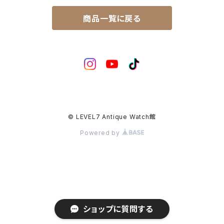
マーベル（MARVEL）
ロードマチック（LORDMATIC）
その他
その他、修理用部品
1950年代
SEIKO
商品一覧に戻る
ユニーク（UNIQUE）
プレスマチック（PRESSMATIC）
1960年代
CITIZEN
1960年～1964年製
ライナー（LINER）
1970年代
BOCTOK
1965年～1969年製
ローレル（LAUREL）
© LEVEL7 Antique Watch館
Powered by
ショップに質問する