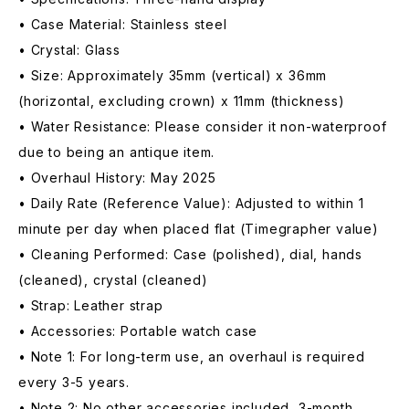
• Case Material: Stainless steel
• Crystal: Glass
• Size: Approximately 35mm (vertical) x 36mm
(horizontal, excluding crown) x 11mm (thickness)
• Water Resistance: Please consider it non-waterproof
due to being an antique item.
• Overhaul History: May 2025
• Daily Rate (Reference Value): Adjusted to within 1
minute per day when placed flat (Timegrapher value)
• Cleaning Performed: Case (polished), dial, hands
(cleaned), crystal (cleaned)
• Strap: Leather strap
• Accessories: Portable watch case
• Note 1: For long-term use, an overhaul is required
every 3-5 years.
• Note 2: No other accessories included, 3-month