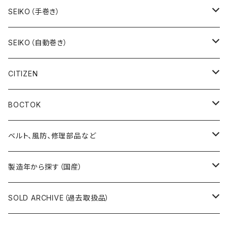
19SEIKO（7石）
SEIKO（手巻き）
19SEIKO（15石）
キングセイコー（KINGSEIKO）
SEIKO（自動巻き）
19SEIKO（21石）
クラウン（CROWN）
5アクタス（5ACTUS）
CITIZEN
その他の懐中時計
クロノス（CRONOS）
5”スポーツ”（5”SPORTS”）
手巻き腕時計
BOCTOK
スカイライナー（SKYLINER）
5デラックス（DX）
自動巻き腕時計
Amphibia/アンフィビア
ベルト、風防、修理部品など
スポーツマン（SPORTSMAN）
スポーツマチック（SPORTSMATIC）
Komandirskie/コマンダスキー
ステンレスベルト
製造年から探す（国産）
チャンピオン（CHAMPION）
セイコーマチック（SEIKOMATIC）
Komandirskie Jr/コマンダスキージュニア
風防（修理、交換用）
1940年代
SOLD ARCHIVE（過去取扱品）