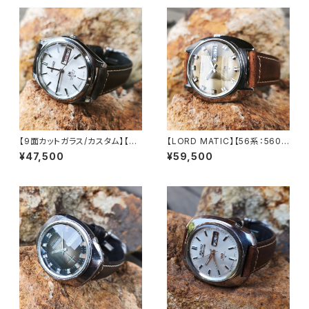
【9面カットガラス/カスタム】【LO
【LORD MATIC】【56系：5606
RD MATIC】【56系：5606-70
-7230】【9面カットグラス 新
¥47,500
¥59,500
70】SEIKO/セイコーロードマチ
品】SEIKO/セイコーロードマチ
ック 23石 Cal.5606 キャリバ
ック 精工舎諏訪工場 1972年 4
ー 機械式 自動巻き腕時計 精工
月製造 25石 機械式 自動巻き
舎諏訪工場 1969年 3月製造
腕時計 アンティークウォッチ 中
アンティークウォッチ 中三針 レ
三針 メンズウォッチ【5606-72
ザーベルト メンズウォッチ【560
30-1】
6-7070-4】