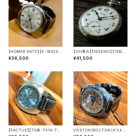
【HOMER DATE】【4-180241-
【OH済み】【19SEIKO】【15石】S
YD】CITIZEN/シチズン ホーマ
EIKO/セイコー SEIKOロゴ PR
¥36,500
¥41,500
ー 17石 機械式 手巻き時計 19
ECISION/プレシジョン 鉄道時
70年製造 アンティークウォッチ
計/懐中時計 15石 機械式 手巻
腕時計【4-180241-yd】
き時計 1963年1月製造品 動作
確認済み アンティークウォッチ 1
9seiko【seiko15-18】
【5ACTUS】【70系：7019-701
VOSTOK/BOCTOK（ボストー
0】SEIKO/セイコー 5アクタス 2
ク）Amphibia/アンフィビア CC