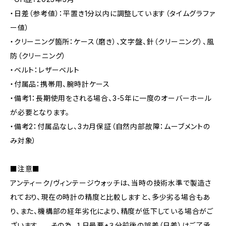
・日差（参考値）：平置き1分以内に調整しています（タイムグラファ
ー値）
・クリーニング箇所：ケース（磨き）、文字盤、針（クリーニング）、風
防（クリーニング）
・ベルト：レザーベルト
・付属品：携帯用、腕時計ケース
・備考1：長期使用をされる場合、3-5年に一度のオーバーホール
が必要となります。
・備考2：付属品なし、3カ月保証（自然内部故障：ムーブメントの
み対象）
■注意■
アンティーク/ヴィンテージウォッチは、当時の技術水準で製造さ
れており、現在の時計の精度と比較しますと、多少劣る場合もあ
り、また、機構部の経年劣化により、精度が低下している場合がご
ざいます。 その為、１日最悪±３分前後の誤差（日差）はご了承、