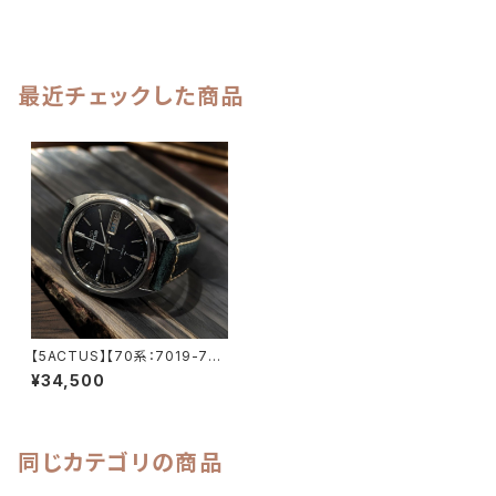
最近チェックした商品
【5ACTUS】【70系：7019-707
0】SEIKO/セイコー 5アクタス 2
¥34,500
1石 デープグリーン Cal.7019
キャリバー 機械式 自動巻き腕
時計 精工舎亀戸工場/SS 1972
年 2月製造 アンティークウォッ
チ 中三針 イタリアンレザーベル
同じカテゴリの商品
ト付き メンズウォッチ【5ac7019
-7070】