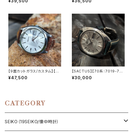
¥39,500
¥36,500
1石 Cal.7019 キャリバー 機械
CP/USSR ソビエトダイバーズ
式 自動巻き腕時計 精工舎亀戸
1970-1980年代 アンティーク
工場 1969年 11月製造 アンティ
ウォッチ/ヴィンテージウォッチ ダ
ークウォッチ 中三針 純正ベルト
イバーズ メンズウォッチ レザー
メンズウォッチ【5ac7019-701
ベルト 機械式 手巻き 腕時計 中
0-2】
古
【9面カットガラス/カスタム】【LO
【5ACTUS】【70系：7019-707
RD MATIC】【56系：5606-70
0】SEIKO/セイコー 5アクタス 2
¥47,500
¥30,000
70】SEIKO/セイコーロードマチ
1石 Cal.7019 キャリバー 機械
ック 23石 Cal.5606 キャリバ
式 自動巻き腕時計 精工舎亀戸
ー 機械式 自動巻き腕時計 精工
工場/SS 1970年 10月製造 ア
舎諏訪工場 1970年 4月製造
ンティークウォッチ 中三針 純正
アンティークウォッチ 中三針 レ
ベルト メンズウォッチ【5ac701
CATEGORY
ザーベルト メンズウォッチ【560
9-7080-1】
6-7070-4】
SEIKO（19SEIKO/懐中時計）