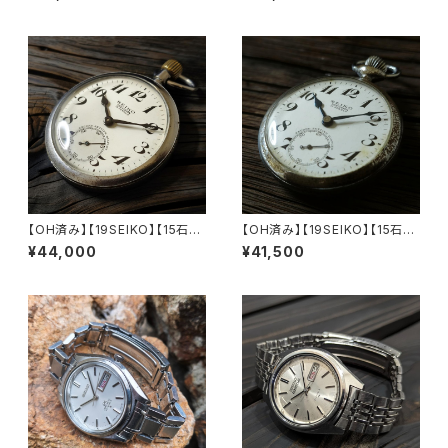
3石 Cal.6106 キャリバー 機械
プレシジョン 鉄道時計/懐中時
式 自動巻き腕時計 精工舎諏訪
計 機械式 手巻き時計 1940年
工場/SS 1971年 8月製造 アン
代後半～1950年前半に製造さ
ティークウォッチ メンズウォッチ
れた海中道警 動作確認済み ク
【5ac6106-7480-1】
リーニング/ケース磨き/風防磨き
済み アンティークウォッチ 19se
iko7-9【seiko7-9】
【OH済み】【19SEIKO】【15石】S
【OH済み】【19SEIKO】【15石】S
EIKO/セイコー SEIKOロゴ PR
EIKO/セイコー SEIKOロゴ PR
¥44,000
¥41,500
ECISION/プレシジョン 鉄道時
ECISION/プレシジョン 鉄道時
計/懐中時計 15石 機械式 手巻
計/懐中時計 15石 機械式 手巻
き時計 1967年9月製造品 動作
き時計 1963年1月製造品 動作
確認済み アンティークウォッチ 1
確認済み アンティークウォッチ 1
9seiko【seiko15-17】
9seiko【seiko15-18】