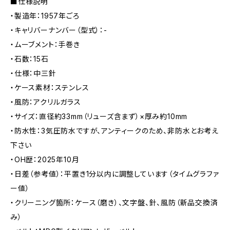
■仕様説明
・製造年：1957年ごろ
・キャリバーナンバー（型式）：-
・ムーブメント：手巻き
・石数：15石
・仕様：中三針
・ケース素材：ステンレス
・風防：アクリルガラス
・サイズ：直径約33mm（リューズ含まず）×厚み約10mm
・防水性：3気圧防水ですが、アンティークのため、非防水とお考え
下さい
・OH歴：2025年10月
・日差（参考値）：平置き1分以内に調整しています（タイムグラファ
ー値）
・クリーニング箇所：ケース（磨き）、文字盤、針、風防（新品交換済
み）