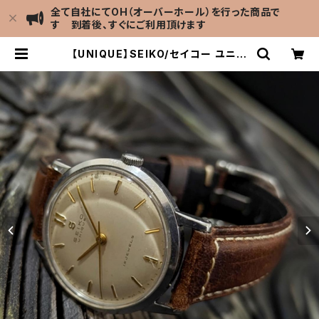
全て自社にてOH（オーバーホール）を行った商品で
す 到着後、すぐにご利用頂けます
【UNIQUE】SEIKO/セイコー ユニー
ク Sマーク 15石 14044 機械式 手
巻き時計 精工舎亀戸工場 1957年ご
ろ製造 アンティークウォッチ 中三針
イタリアンレザーベルト付き【u1404
4】 | LEVEL7 Antique Watch館