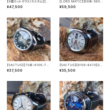
【9面カットガラス/カスタム】【LO
【LORD MATIC】【56系：5606
RD MATIC】【56系：5606-70
-7230】【9面カットグラス 新
¥47,500
¥59,500
70】SEIKO/セイコーロードマチ
品】SEIKO/セイコーロードマチ
ック 23石 Cal.5606 キャリバ
ック 精工舎諏訪工場 1972年 4
ー 機械式 自動巻き腕時計 精工
月製造 25石 機械式 自動巻き
舎諏訪工場 1969年 3月製造
腕時計 アンティークウォッチ 中
アンティークウォッチ 中三針 レ
三針 メンズウォッチ【5606-72
ザーベルト メンズウォッチ【560
30-1】
6-7070-4】
【5ACTUS】【70系：6106-759
【5ACTUS】【6106-8470】SEI
0】【新品9面カット風防】SEIK
KO/セイコー 5アクタス 25石 C
¥37,500
¥35,500
O/セイコー 5アクタス 23石 Ca
al.6106 キャリバー 機械式 自
l.6106 キャリバー 機械式 自動
動巻き腕時計 精工舎諏訪工場/
巻き腕時計 精工舎諏訪工場/SS
SS 1969年 9月製造 アンティ
1973年 7月製造【5ac6106-7
ークウォッチ 中三針 純正ベルト
590-1】
メンズウォッチ【5ac6106-847
0-1】