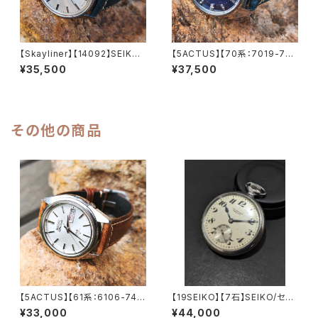
【Skayliner】【14092】SEIKO/
【5ACTUS】【70系：7019-735
セイコー スカイライナー 21石
0】【新品9面カット風防】SEIK
¥35,500
¥37,500
Cal.402 キャリバー 機械式 手
O/セイコー 5アクタス 21石 Ca
巻き時計 精工舎諏訪工場 1965
l.7019 キャリバー 機械式 自動
年 3月製造 アンティークウォッ
巻き腕時計 精工舎亀戸工場/SS
チ 腕時計（sｌ14092-4）
1975年 1月製造【ac7019-73
50-3】
その他の商品
【5ACTUS】【61系：6106-748
【19SEIKO】【7石】SEIKO/セイ
0】SEIKO/セイコー 5アクタス 2
コー SEIKOロゴ PRECISION/
¥33,000
¥44,000