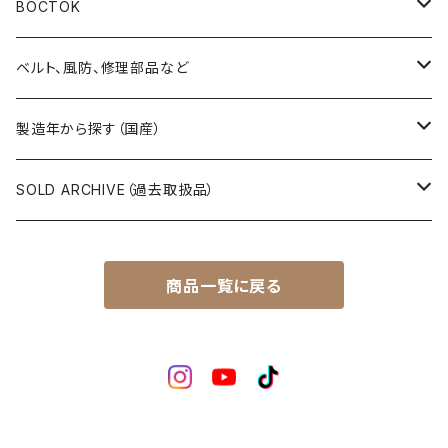
その他の懐中時計
クロノス（CRONOS）
5”スポーツ”（5”SPORTS”）
手巻き腕時計
BOCTOK
スカイライナー（SKYLINER）
5デラックス（DX）
自動巻き腕時計
Amphibia/アンフィビア
ベルト、風防、修理部品など
スポーツマン（SPORTSMAN）
スポーツマチック（SPORTSMATIC）
Komandirskie/コマンダスキー
ステンレスベルト
製造年から探す（国産）
チャンピオン（CHAMPION）
セイコーマチック（SEIKOMATIC）
Komandirskie Jr/コマンダスキージュニア
風防（修理、交換用）
1940年代
SOLD ARCHIVE（過去取扱品）
マーベル（MARVEL）
ロードマチック（LORDMATIC）
その他
その他、修理用部品
1950年代
SEIKO
商品一覧に戻る
ユニーク（UNIQUE）
プレスマチック（PRESSMATIC）
1960年代
CITIZEN
1960年～1964年製
ライナー（LINER）
1970年代
BOCTOK
1965年～1969年製
ローレル（LAUREL）