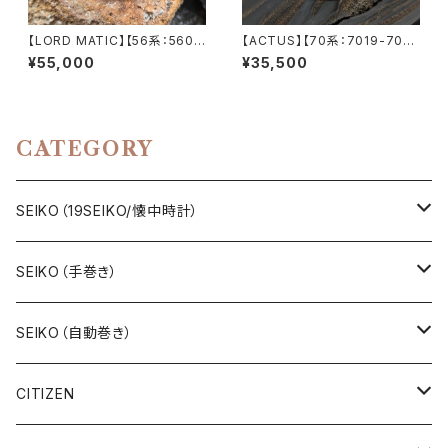
【LORD MATIC】【56系：5606
【ACTUS】【70系：7019-706
-7070】【新品サファイアクリス
0】SEIKO/セイコー アクタス 21
¥55,000
¥35,500
タル】【純正ベルト】SEIKO/セイ
石 Cal.7019 キャリバー 機械式
コーロードマチック 精工舎諏訪
自動巻き腕時計 精工舎亀戸工
工場 1969年 9月製造 23石 C
場/SS 1975年 2月製造
al.5606 キャリバー 機械式 自
動巻き腕時計 アンティークウォ
CATEGORY
ッチ メンズウォッチ【5606-707
0-5】
SEIKO（19SEIKO/懐中時計）
19SEIKO（7石）
SEIKO（手巻き）
19SEIKO（15石）
キングセイコー（KINGSEIKO）
SEIKO（自動巻き）
19SEIKO（21石）
クラウン（CROWN）
5アクタス（5ACTUS）
CITIZEN