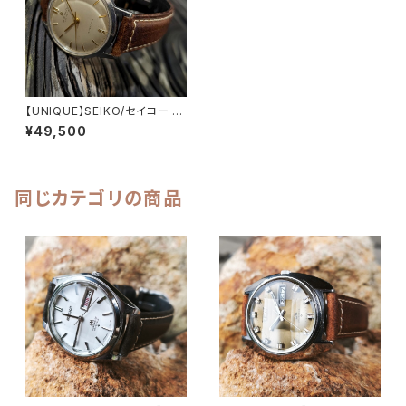
【UNIQUE】SEIKO/セイコー ユ
ニーク Sマーク 15石 14044 機
¥49,500
械式 手巻き時計 精工舎亀戸工
場 1957年ごろ製造 アンティー
クウォッチ 中三針 イタリアンレ
ザーベルト付き【u14044】
同じカテゴリの商品